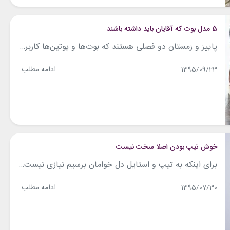
5 مدل بوت که آقایان باید داشته باشند
پاییز و زمستان دو فصلی هستند که بوت‌ها و پوتین‌ها کاربرد بیشتری دارند. در این مقاله قصد داریم ۵ مدل بو‌ت خاص که امسال مد هستند را به شما معرفی کنیم تا هر وقت برای انتخاب بوت به خرید رفتید این مدل‌ها را نیز در ذهن خود داشته باشید. 5 مدل بوت که آقایان باید داشته...
ادامه مطلب
1395/09/23
خوش تیپ بودن اصلا سخت نیست
برای اینکه به تیپ و استایل دل خوامان برسیم نیازی نیست که حتما از برندهای گران قیمت خرید کنیم و یا به دنبال لباس های آن چنانی باشیم. خوش تیپ بودن اصلا سخت نیست فقط کافیست موارد زیر را اجرایی کنید. ۱- کافیست قسمت های کلیدی تیپ‌تان را ارتقا دهید در این قسمت صرفا هدف ما...
ادامه مطلب
1395/07/30