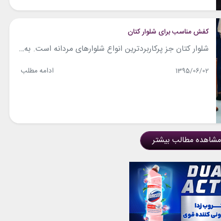
کفش مناسب برای شلوار کتان
شلوار کتان جز پرکاربردترین انواع شلوارهای مردانه است. به خصوص شلوار کتان خاکی که پر استفاده ترین اونا در فصل تابستانه. کفش مناسب برای شلوار کتان چه ویژگی هایی داره؟ با چی بپوشم همراه باشید. کفش کالج این مدل کفش های پاشنه تخت را همه میشناسیم. کفش هایی که جنس رایج در آن ها چرم جیر...
ادامه مطلب
1395/06/02
مشاهده مطالب بیشتر