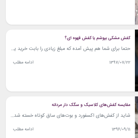
کفش مشکی بپوشم یا کفش قهوه ای؟
حتما برای شما هم پیش آمده که مبلغ زیادی را بابت خرید یک کفش مشکی یا قهوه ای پرداخت کنید، اما ندانید که چطور آن را با لباس‌های خود ست کنید و یا حتی ندانید که آن را کجا بپوشید. البته کفش‌های مردانه رنگ‌های متفاوتی دارند. مثلا در طبقه بندی رنگ قهوه‌ای، رنگ‌های قهوه‌ای مایل...
ادامه مطلب
1397/07/22
مقایسه کفش‌های کلاسیک و سگک دار مردانه
شاید از کفش‌های اکسفورد و بوت‌های ساق کوتاه خسته شده‌ باشید. اما یادتان باشد، مردم به کفش‌های شما نگاه می‌کنند و درموردتان قضاوت می‌کنند! اصلا تابه‌حال کفش سگک دار مردانه پوشیده‌اید؟ می‌دانید چه شکلی هستند؟ اگر نمی‌دانید مهم نیست. ما در این مقاله برایتان توضیح می‌دهیم. کفش‌های سگک دار، شیک و مطابق با مد روز...
ادامه مطلب
1396/09/11