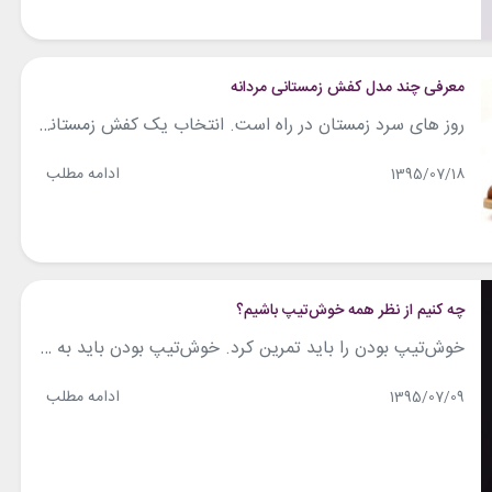
معرفی چند مدل کفش زمستانی مردانه
روز های سرد زمستان در راه است. انتخاب یک کفش زمستانی خوب به خصوص برای آقایان که اغلب فعالیت های کاری زیادی در محیط دارند، ضروریست. با توجه به محل زندگیتان و آب و هوای مربوطه باید از کفشی مناسب استفاده کنید تا با خطرات احتمالی مثل لیز خوردن روی برف یا خیس شدن پا...
ادامه مطلب
1395/07/18
چه کنیم از نظر همه خوش‌تیپ باشیم؟
خوش‌تیپ بودن را باید تمرین کرد. خوش‌تیپ بودن باید به نوعی عادت در شما تبدیل شود و برای این که این عادت را به طور اصولی و صحیح در خود داشته باشید باید دانش کافی آن را نیز داشته باشید. در این مقاله قصد ما ذکر کردن نکاتی کلی است که در این زمینه می...
ادامه مطلب
1395/07/09