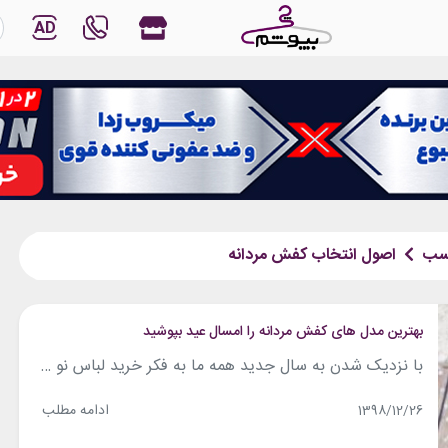
AD
سب
اصول انتخاب کفش مردانه
بهترین مدل های کفش مردانه را امسال عید بپوشید
با نزدیک شدن به سال جدید همه ما به فکر خرید لباس نو هستیم. در این میان خرید یک جفت کفش مردانه مناسب نیز هم ارزان نخواهد نبود و هم پیدا کردن یک مدل دلخواه کار ساده ای نیست. کفش مردانه عید ۹۹ چی بپوشیم؟ با ما همراه باشید. مطالب مرتبط: ۲۷ پیشنهاد لباس مردانه...
ادامه مطلب
1398/12/26