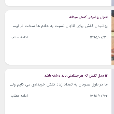
اصول پوشیدن کفش مردانه
پوشیدن کفش برای آقایان نسبت به خانم ها سخت تر نیست ولی چند نکته ریز و کلیدی وجود دارد که اگر آن ها را رعایت نکنید این کار را به صورت اصولی انجام نداده اید و نشان از آگاه نبودن شما از قوانین مد و فشن است. در ای مقاله به بررسی ۹ اصل از...
ادامه مطلب
1395/07/29
۱۲ مدل کفش که هر جنتلمنی باید داشته باشد
ما در طول عمرمان به تعداد زیاد کفش خریداری می کنیم ولی مدل های خاصی از کفش ها هستند که از واجبات تیپ و استایل آقایان شیک پوش به حساب می آیند. در این مقاله به بررسی این مدل کفش ها می پردازیم و آن ها را معرفی می کنیم و می گوییم در چه...
ادامه مطلب
1395/07/22