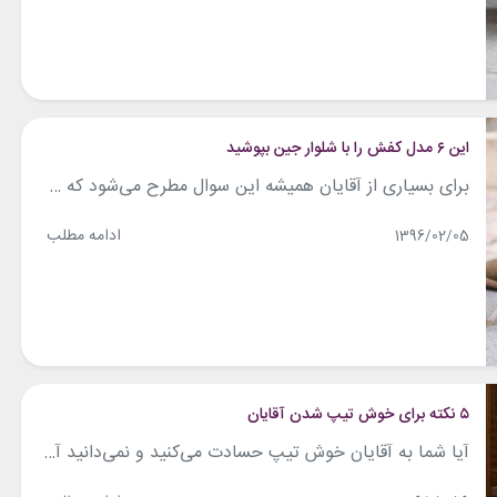
این ۶ مدل کفش را با شلوار جین بپوشید
برای بسیاری از آقایان همیشه این سوال مطرح می‌شود که چه نوع کفشی را می‎توان با شلوار جین پوشید؟ آیا پوشیدن کفش مردانه رسمی با شلوار جین یک خطای مد است؟ فقط باید کتانی بپوشم؟ و چندین سوال مهم دیگر. این ۶ مدل کفش را با شلوار جین بپوشید. ۱- کفش کالج مناسب بپوشید بهتر است...
ادامه مطلب
1396/02/05
۵ نکته برای خوش تیپ شدن آقایان
آیا شما به آقایان خوش تیپ حسادت می‌کنید و نمی‌دانید آن‌ها چطور جذاب شده‌اند؟ آیا قصد دارید تیپ خود را بهتر کنید اما نمی‌دانید از کجا شروع کنید؟ نگران نباشید، این کار راز خاص و پیچیده‌ای ندارد و فقط به رعایت چند نکته کلیدی نیاز دارد. این نکته ساده اما پر اهمیت می‌توانند هر کسی...