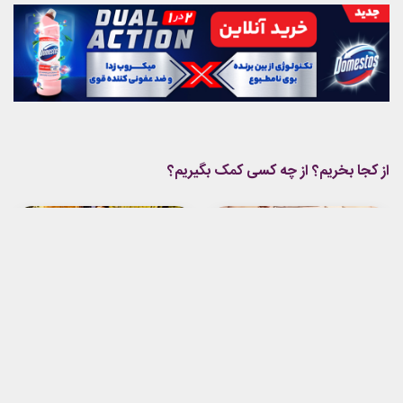
از کجا بخریم؟ از چه کسی کمک بگیریم؟
«وان پیس» و چالش تبدیل
اکران آنلاین «آدم فروش» از
یک انیمه عظیم به لایو
۵ خرداد در فیلم نت
اکشن
پیشنهادهای بیشتر