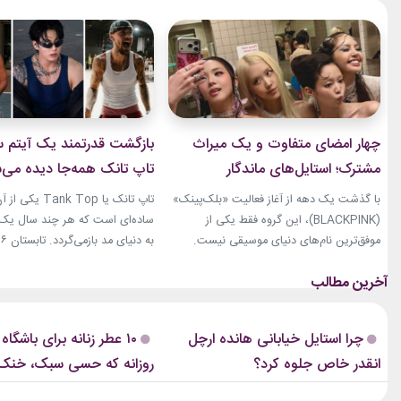
چهار امضای متفاوت و یک میراث
بازگشت قدرتمند یک آیتم سا
مشترک؛ استایل‌های ماندگار
تاپ تانک همه‌جا دیده می‌
بلک‌پینک که تاریخ مد کی‌پاپ را
با گذشت یک دهه از آغاز فعالیت «بلک‌پینک»
تاپ تانک یا ank Top
ساختند
(BLACKPINK)، این گروه فقط یکی از
ساده‌ای است که هر چند سال یک‌با
موفق‌ترین نام‌های دنیای موسیقی نیست.
جنی، جیسو، رزی و لیسا در سال‌های اخیر به
نوبت همین آیتم است. رکابی‌های 
چهره‌هایی تأثیرگذار در دنیای مد نیز تبدیل
دیگر فقط یک لباس راحتی نیستند. 
شده‌اند. آن‌ها بارها مرز میان موسیقی و فشن
بخشی از استایل شهری، کافه‌ای و
را از بین برده‌اند. لباس‌هایشان در کنسرت‌ها،
استایل‌های لوکس تبدیل شده‌اند.
چرا استایل خیابانی هانده ارچل
۱۰ عطر زنانه برای باشگاه
موزیک‌ویدئوها و مراسم‌های مهم جهانی،...
استایل نوید محمدزاده...
انقدر خاص جلوه کرد؟
روزانه که حسی سبک، خنک 
دارند