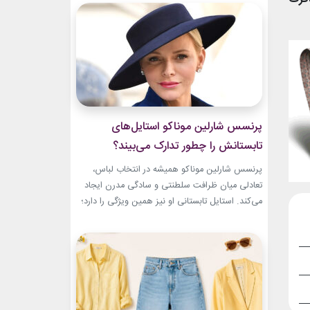
سال‌های ابتدایی فعالیتش هنوز زبان شخصی خود را
در مد پیدا نکرده بود.لینک پیشنهادیخرید اکسسوری
و زیورآلات نقرهگیاهان آپارتمانیجدیدترین کالکشن
2026...
پرنسس شارلین موناکو استایل‌های
تابستانش را چطور تدارک می‌بیند؟
پرنسس شارلین موناکو همیشه در انتخاب لباس،
تعادلی میان ظرافت سلطنتی و سادگی مدرن ایجاد
می‌کند. استایل تابستانی او نیز همین ویژگی را دارد؛
ترکیبی از رنگ‌های آرام، پارچه‌های سبک و
طراحی‌هایی که برای روزهای گرم، هم راحت هستند
و هم باشکوه. از مراسم‌های رسمی کاخ گرفته تا
حضورهای صمیمی‌تر، شارلین نشان داده که
پیراهن‌های...