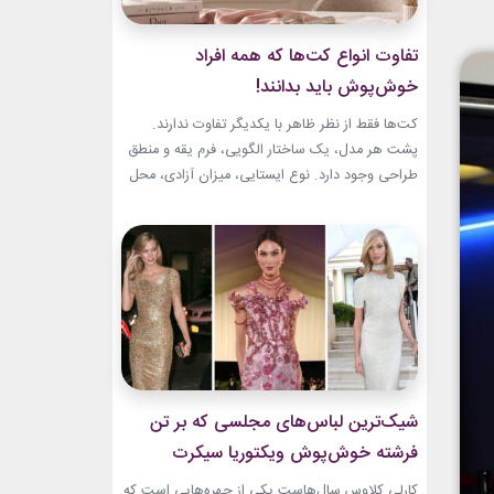
تفاوت انواع کت‌ها که همه افراد
خوش‌پوش باید بدانند!
کت‌ها فقط از نظر ظاهر با یکدیگر تفاوت ندارند.
پشت هر مدل، یک ساختار الگویی، فرم یقه و منطق
طراحی وجود دارد. نوع ایستایی، میزان آزادی، محل
قرارگیری دکمه‌ها و حتی جنس پارچه، شخصیت هر
کت را مشخص می‌کند. یک بلیزر حس رسمی و
شهری دارد، اما یک کت رپ یا اورسایز می‌تواند آزادی
و...
شیک‌ترین لباس‌های مجلسی که بر تن
فرشته خوش‌پوش ویکتوریا سیکرت
دیده‌ایم!
کارلی کلاوس سال‌هاست یکی از چهره‌هایی است که