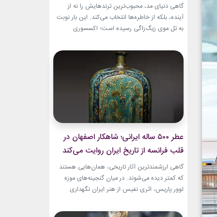
گاهی دنیای مد، محبوب‌ترین ترندهایش را نه از
آینده، بلکه از خاطره‌ها انتخاب می‌کند. این بار نوبت
به تل موی زیگ‌زاگی رسیده است؛ اکسسوری‌
ساده‌ای که بسیاری آن را از اواخر دهه ۹۰ میلادی و
اوایل دهه ۲۰۰۰ به یاد دارند و حالا با ظاهری آشنا اما
جایگاهی تازه، دوباره به مرکز توجه برگشته است....
عطر ۵۰۰ ساله ایرانی؛ شاهکار اصفهان در
قلب فرانسه از تاریخ ایران روایت می‌کند
گاهی ارزشمندترین آثار تاریخی، همان‌هایی هستند
که کمتر دیده می‌شوند. در میان گنجینه‌های موزه
لوور پاریس، اثری نفیس از هنر ایران نگهداری
می‌شود که نه فقط یک بطری عطر، بلکه روایتی از
ذوق، زیبایی و مهارت هنرمندان عصر صفوی است.