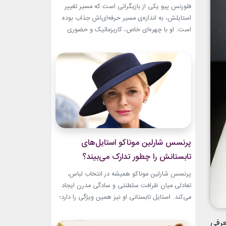
تبدیل شد؟
فلورنس پیو یکی از بازیگرانی است که مسیر تغییر
استایلش، به اندازه‌ی مسیر حرفه‌ای‌اش جذاب بوده
است. او با چهره‌ای خاص، کاریزماتیک و حضوری
متفاوت، خیلی زود در دنیای سینما دیده شد؛ اما در
سال‌های ابتدایی فعالیتش هنوز زبان شخصی خود را
در مد پیدا نکرده بود.لینک پیشنهادیخرید اکسسوری
و زیورآلات نقرهجدیدترین کالکشن 2026 دستبند...
پرنسس شارلین موناکو استایل‌های
تابستانش را چطور تدارک می‌بیند؟
پرنسس شارلین موناکو همیشه در انتخاب لباس،
تعادلی میان ظرافت سلطنتی و سادگی مدرن ایجاد
می‌کند. استایل تابستانی او نیز همین ویژگی را دارد؛
ترکیبی از رنگ‌های آرام، پارچه‌های سبک و
طراحی‌هایی که برای روزهای گرم، هم راحت هستند
عرفی