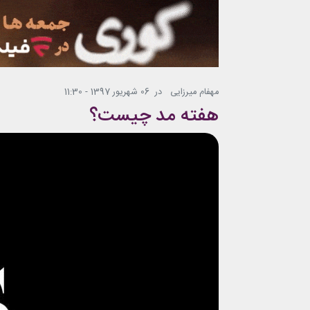
مهفام میرزایی
در
06 شهریور 1397 - 11:30
هفته مد چیست؟