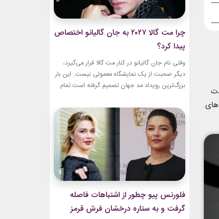
چرا مت گالا ۲۰۲۷ به جان گالیانو اختصاص
پیدا کرد؟
وقتی نام جان گالیانو در کنار مت گالا قرار می‌گیرد،
دیگر صحبت از یک نمایشگاه معمولی نیست. این بار
بزرگ‌ترین رویداد مد جهان تصمیم گرفته است تمام
دت
مسیر حرفه‌ای یکی از تأثیرگذارترین و جنجالی‌ترین
های
طراحان تاریخ را به تصویر بکشد. نمایشگاه John
Galliano: Horizons که با عنوان «افق‌های جان
گالیانو» شناخته می‌شود، فقط مرور لباس‌های...
فلورنس پیو چطور از اشتباهات فاصله
گرفت و به ستاره درخشان فرش قرمز