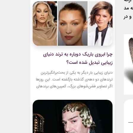
رائه
و میراث هنری خود الهام‌بخش هستند. بازیگران زن
ه مد
مسن سینما ثابت کرده‌اند که جذابیت واقعی تنها به
سال‌های جوانی محدود...
و در
چرا ابروی باریک دوباره به ترند دنیای
زیبایی تبدیل شده است؟
دنیای زیبایی بار دیگر به یکی از بحث‌برانگیزترین
ترندهای دو دهه‌ی گذشته بازگشته است. این روزها
اگر تصاویر فشن‌شوهای بزرگ، کمپین‌های برندهای
لوکس یا فرش قرمز اکران فیلم‌ها را دنبال کنید،
حضور ابروی باریک مدرن را به‌وضوح خواهید دید. با
این حال، این بازگشت شباهت چندانی به ابروهای
بسیار نازک دهه ۱۹۹۰ و اوایل دهه...