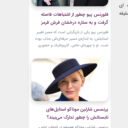
ه ای
لیقه
فلورنس پیو چطور از اشتباهات فاصله
گرفت و به ستاره درخشان فرش قرمز
تبدیل شد؟
فلورنس پیو یکی از بازیگرانی است که مسیر تغییر
استایلش، به اندازه‌ی مسیر حرفه‌ای‌اش جذاب بوده
است. او با چهره‌ای خاص، کاریزماتیک و حضوری
متفاوت، خیلی زود در دنیای سینما دیده شد؛ اما در
سال‌های ابتدایی فعالیتش هنوز زبان شخصی خود را
در مد پیدا نکرده بود.لینک پیشنهادیجدیدترین
کالکشن 2026 دستبند نقره پاندوراگیاهان
آپارتمانیخرید اکسسوری...
پرنسس شارلین موناکو استایل‌های
تابستانش را چطور تدارک می‌بیند؟
پرنسس شارلین موناکو همیشه در انتخاب لباس،