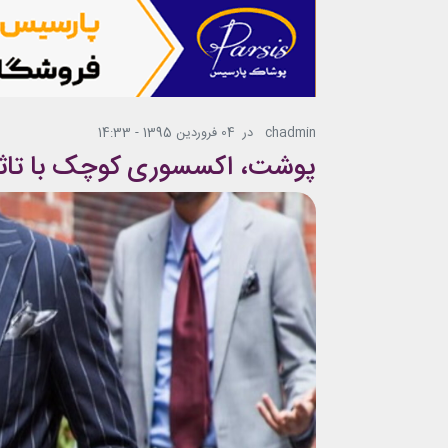
chadmin
در
04 فروردین 1395 - 14:33
پوشت، اکسسوری کوچک با تا