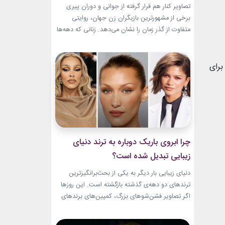
باقیست!
تصاویر کنار هم قرار گرفته از جوانی و دوران پیری
برخی از مشهورترین بازیگران زن جهان، روایتی
متفاوت از گذر زمان را نشان می‌دهد. زنانی که دهه‌ها
مقابل دوربین درخشیدند و هنوز با حضور، شخصیت
و میراث هنری خود الهام‌بخش هستند. بازیگران زن
مسن سینما ثابت کرده‌اند که جذابیت واقعی تنها به
برای
سال‌های جوانی محدود...
چرا ابروی باریک دوباره به ترند دنیای
زیبایی تبدیل شده است؟
دنیای زیبایی بار دیگر به یکی از بحث‌برانگیزترین
ترندهای دو دهه‌ی گذشته بازگشته است. این روزها
اگر تصاویر فشن‌شوهای بزرگ، کمپین‌های برندهای
لوکس یا فرش قرمز اکران فیلم‌ها را دنبال کنید،
حضور ابروی باریک مدرن را به‌وضوح خواهید دید. با