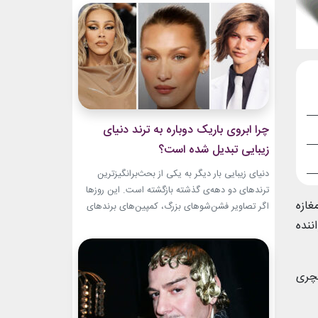
و میراث هنری خود الهام‌بخش هستند. بازیگران زن
مسن سینما ثابت کرده‌اند که جذابیت واقعی تنها به
سال‌های جوانی محدود...
چرا ابروی باریک دوباره به ترند دنیای
زیبایی تبدیل شده است؟
دنیای زیبایی بار دیگر به یکی از بحث‌برانگیزترین
ترندهای دو دهه‌ی گذشته بازگشته است. این روزها
غازه
اگر تصاویر فشن‌شوهای بزرگ، کمپین‌های برندهای
لوکس یا فرش قرمز اکران فیلم‌ها را دنبال کنید،
ننده
حضور ابروی باریک مدرن را به‌وضوح خواهید دید. با
این حال، این بازگشت شباهت چندانی به ابروهای
بسیار نازک دهه ۱۹۹۰ و اوایل دهه...
کچری