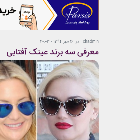
chadmin
در
16 مهر 1394 - 20:03
معرفی سه برند عینک آفتابی