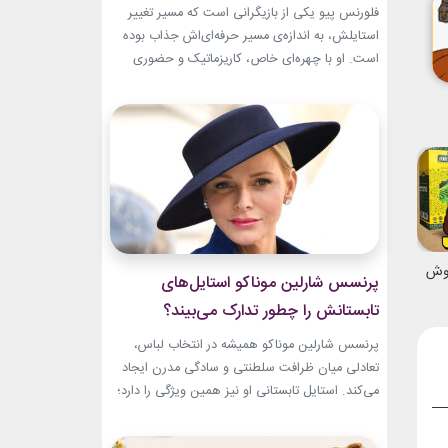
تبدیل شد؟
فلورنس پیو یکی از بازیگرانی است که مسیر تغییر
استایلش، به اندازه‌ی مسیر حرفه‌ای‌اش جذاب بوده
است. او با چهره‌ای خاص، کاریزماتیک و حضوری
متفاوت، خیلی زود در دنیای سینما دیده شد؛ اما در
سال‌های ابتدایی فعالیتش هنوز زبان شخصی خود را
در مد پیدا نکرده بود.لینک پیشنهادیخرید اکسسوری
و زیورآلات نقرهجدیدترین کالکشن 2026 دستبند...
نوش
پرنسس شارلین موناکو استایل‌های
تابستانش را چطور تدارک می‌بیند؟
پرنسس شارلین موناکو همیشه در انتخاب لباس،
تعادلی میان ظرافت سلطنتی و سادگی مدرن ایجاد
می‌کند. استایل تابستانی او نیز همین ویژگی را دارد؛
ترکیبی از رنگ‌های آرام، پارچه‌های سبک و
طراحی‌هایی که برای روزهای گرم، هم راحت هستند