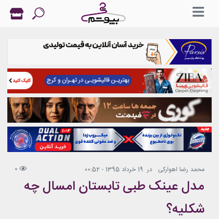
0
محمد رضا اهوارکی
در
19 خرداد 1395 - 00:52
مدل عینک طبی تابستان امسال چه
شکلیه؟