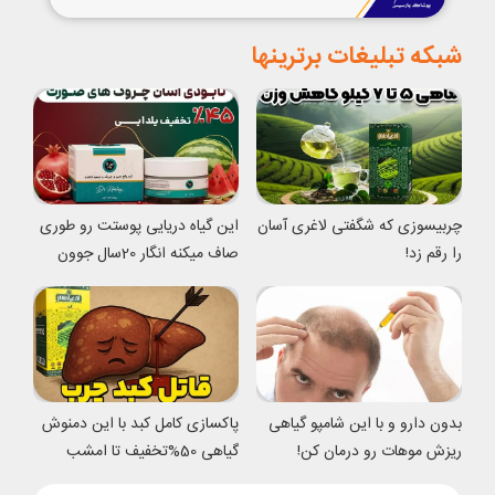
شبکه تبلیغات برترینها
چربیسوزی که شگفتی لاغری آسان
این گیاه دریایی پوستت رو طوری
را رقم زد!
صاف میکنه انگار 20سال جوون
شدی
بدون دارو و با این شامپو گیاهی
پاکسازی کامل کبد با این دمنوش
ریزش موهات رو درمان کن!
گیاهی 50%تخفیف تا امشب