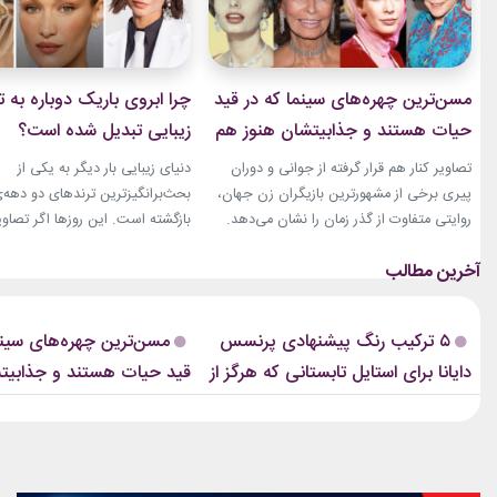
مسن‌ترین چهره‌های سینما که در قید
چرا ابروی باریک دوباره به ت
حیات هستند و جذابیتشان هنوز هم
زیبایی تبدیل شده است؟
باقیست!
تصاویر کنار هم قرار گرفته از جوانی و دوران
دنیای زیبایی بار دیگر به یکی از
پیری برخی از مشهورترین بازیگران زن جهان،
بحث‌برانگیزترین ترندهای دو دهه‌
روایتی متفاوت از گذر زمان را نشان می‌دهد.
بازگشته است. این روزها اگر تصاوی
زنانی که دهه‌ها مقابل دوربین درخشیدند و
فشن‌شوهای بزرگ، کمپین‌های بر
هنوز با حضور، شخصیت و میراث هنری خود
یا فرش قرمز اکران فیلم‌ها را دنبا
الهام‌بخش هستند. بازیگران زن مسن سینما
ابروی باریک مدرن را به‌وضوح خواه
ثابت کرده‌اند که جذابیت واقعی تنها به
این حال، این بازگشت شباهت چند
۵ ترکیب رنگ پیشنهادی پرنسس
مسن‌ترین چهره‌های سینم
سال‌های جوانی محدود...
ابروهای بسیار نازک دهه ۱۹۹۰ و اوایل دهه...
دایانا برای استایل تابستانی که هرگز از
قید حیات هستند و جذابیت
مد نمی‌افتند
هم باقیست!