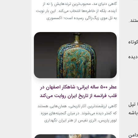
گاهی دنیای مد، محبوب‌ترین ترندهایش را نه از
آینده، بلکه از خاطره‌ها انتخاب می‌کند. این بار نوبت
به تل موی زیگ‌زاگی رسیده است؛ اکسسوری‌
تند.
ساده‌ای که بسیاری آن را از اواخر دهه ۹۰ میلادی و
اوایل دهه ۲۰۰۰ به یاد دارند و حالا با ظاهری آشنا اما
جایگاهی تازه، دوباره به مرکز توجه برگشته است....
وتاه
دیده
عطر ۵۰۰ ساله ایرانی؛ شاهکار اصفهان در
قلب فرانسه از تاریخ ایران روایت می‌کند
 تپل
گاهی ارزشمندترین آثار تاریخی، همان‌هایی هستند
باشه
که کمتر دیده می‌شوند. در میان گنجینه‌های موزه
لوور پاریس، اثری نفیس از هنر ایران نگهداری
می‌شود که نه فقط یک بطری عطر، بلکه روایتی از
دامن
ذوق، زیبایی و مهارت هنرمندان عصر صفوی است.