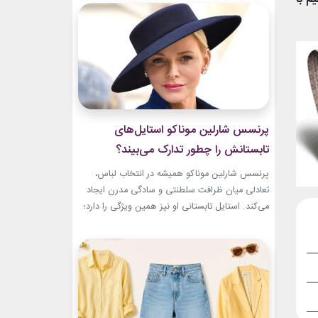
سال‌های ابتدایی فعالیتش هنوز زبان شخصی خود را
در مد پیدا نکرده بود.لینک پیشنهادیخرید اکسسوری
و زیورآلات نقرهگیاهان آپارتمانیجدیدترین کالکشن
2026...
پرنسس شارلین موناکو استایل‌های
تابستانش را چطور تدارک می‌بیند؟
پرنسس شارلین موناکو همیشه در انتخاب لباس،
تعادلی میان ظرافت سلطنتی و سادگی مدرن ایجاد
می‌کند. استایل تابستانی او نیز همین ویژگی را دارد؛
ترکیبی از رنگ‌های آرام، پارچه‌های سبک و
طراحی‌هایی که برای روزهای گرم، هم راحت هستند
و هم باشکوه. از مراسم‌های رسمی کاخ گرفته تا
حضورهای صمیمی‌تر، شارلین نشان داده که
پیراهن‌های...