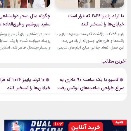
۱۰ ترند پاییز ۲۰۲۶ که قرار است
چگونه مثل سحر دولتشاهی س
خیابان‌ها را تسخیر کنند
سفید بپوشیم و فوق‌العاده
به‌نظر برسیم؟
پاییز ۲۰۲۶ با بازگشت قدرتمند وینتج‌ها، بازی با
سحر دولتشاهی، بازیگر خوش‌پوش ا
بافت‌ها و طرح‌های جسورانه از راه می‌رسد.
رویداد «روایت شب» با یک استایل
این فصل، تضاد جذابی میان آیتم‌های قدیمی
و بسیار مینیمال ظاهر شد. استایل
و فرم‌های تازه ایجاد می‌کند. از ژاکت‌های کوتاه
با شلوار از ترکیب یک شومیز سفید
و تنگ تا دامن‌های چرم بلند، همه‌چیز برای
شلوار واید سفید شکل گرفته بود.
ساختن استایل‌های متفاوت آماده است. ترند
اضافه‌ای در لباس‌ها دیده نمی‌شد.
پاییز ۲۰۲۶ فقط درباره‌ی لباس‌های جدید
پیشنهادیگیاهان آپارتمانیخرید اک
کاسیو با یک ساعت ۹۰ دلاری به
۱۰ ترند پاییز ۲۶
نیست. بسیاری از این ترندها،...
سراغ طراحی ساعت‌های لوکس رفت
خیابان‌ها را تسخیر کنند
نقره پاندورا...