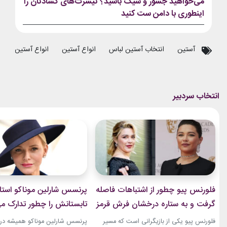
می‌خواهید جسور و شیک باشید؟ تیشرت‌های گشادتان را
اینطوری با دامن ست کنید
آستین
انتخاب آستین لباس
انواع آستین
انواع آستین لباس
فلورنس پیو چطور از اشتباهات فاصله
پرنسس شارلین موناکو استا
گرفت و به ستاره درخشان فرش قرمز
تابستانش را چطور تدارک می
تبدیل شد؟
فلورنس پیو یکی از بازیگرانی است که مسیر
پرنسس شارلین موناکو همیشه در 