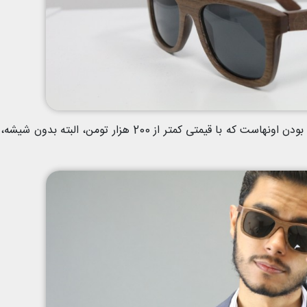
در آخر، چهارمین ویژگی این عینک ها ارزون قیمت بودن اونهاست که با قیمتی کمتر از 200 هزار تومن، البته ب