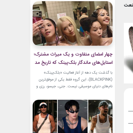
توجه‌ها را به خط شانه‌ها برده بود. مگان ظاهر خود را
صنعت
با اکسسوری‌های طلایی کامل کرد. ترکیب مشکی و
طلایی، نتیجه‌ای لوکس...
چهار امضای متفاوت و یک میراث مشترک؛
استایل‌های ماندگار بلک‌پینک که تاریخ مد
کی‌پاپ را ساختند
با گذشت یک دهه از آغاز فعالیت «بلک‌پینک»
(BLACKPINK)، این گروه فقط یکی از موفق‌ترین
نام‌های دنیای موسیقی نیست. جنی، جیسو، رزی و
لیسا در سال‌های اخیر به چهره‌هایی تأثیرگذار در
دنیای مد نیز تبدیل شده‌اند. آن‌ها بارها مرز میان
موسیقی و فشن را از بین برده‌اند. لباس‌هایشان در
کنسرت‌ها، موزیک‌ویدئوها و مراسم‌های مهم
جهانی،...