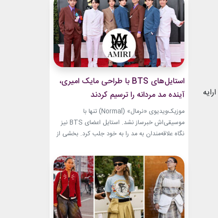
هر تغییر برای او به یک اتفاق فشن تبدیل شده
است.لینک پیشنهادیخرید...
استایل‌های BTS با طراحی مایک امیری،
دون شیشه، ارایه
آینده مد مردانه را ترسیم کردند
موزیک‌ویدیوی «نرمال» (Normal) تنها با
موسیقی‌اش خبرساز نشد. استایل اعضای BTS نیز
نگاه علاقه‌مندان به مد را به خود جلب کرد. بخشی از
لباس‌های این ویدیو از برند «امیری» (Amiri)، متعلق
به طراح آمریکاییِ ایرانی‌تبار، مایک امیری، انتخاب
شده بود. جسارت در استایل‌های امیری BTS همان
ویژگی مشترکی است که در تمام این اوت‌فیت‌ها
دیده...