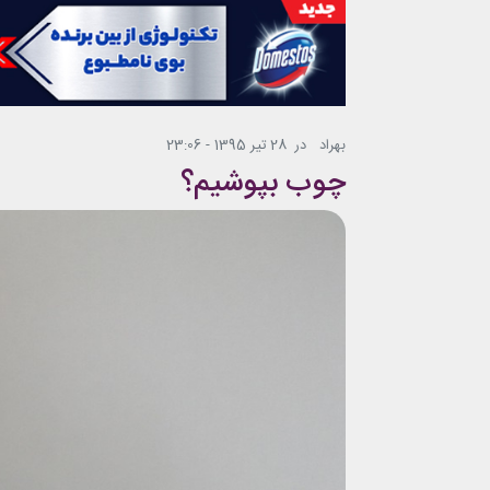
بهراد
در
28 تیر 1395 - 23:06
چوب بپوشیم؟