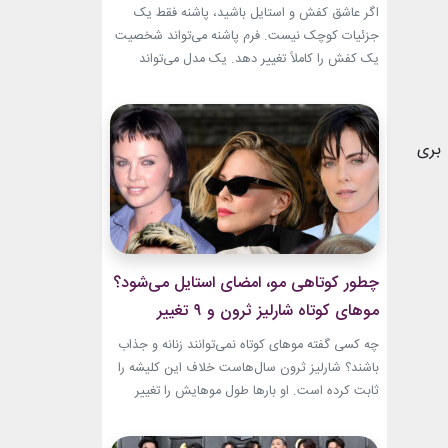
اگر عاشق کفش و استایل باشید، پاشنه فقط یک
جزئیات کوچک نیست. فرم پاشنه می‌تواند شخصیت
یک کفش را کاملاً تغییر دهد. یک مدل می‌تواند
ظریف و مجلسی باشد. مدل دیگر می‌تواند راحت،
مدرن یا حتی کاملاً ساختارشکن به نظر برسد.
شناخت انواع پاشنه کفش زنانه انتخاب را
بری
هوشمندانه‌تر می‌کند. هر پاشنه روی فرم کفش،...
چطور کوتاهی مو، امضای استایل می‌شود؟
موهای کوتاه شارلیز ثرون و ۹ تغییر
جسورانه
چه کسی گفته موهای کوتاه نمی‌توانند زنانه و جذاب
باشند؟ شارلیز ثرون سال‌هاست خلاف این کلیشه را
ثابت کرده است. او بارها طول موهایش را تغییر
داده، اما هیچ‌وقت هویت استایلش را از دست نداده
است. از مدل‌های بسیار کوتاه تا فرم‌های ساختاریافته،