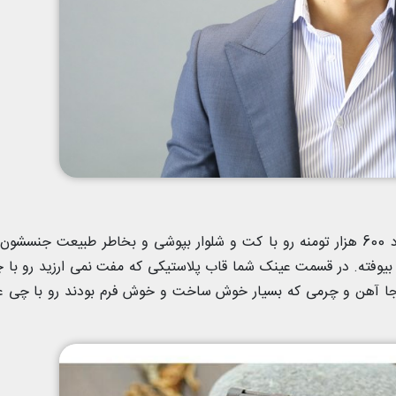
اول اینکه نمیشه این ساعت ها ک اصلشون حدود 600 هزار تومنه رو با کت و شلوار بپوشی و بخاطر طبیعت جنسش
بیوفته. در قسمت عینک شما قاب پلاستیکی که مفت نمی ارزید رو با 
جا آهن و چرمی که بسیار خوش ساخت و خوش فرم بودند رو با چی 