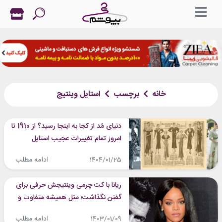
خانه
برچسب
استایل وینتیج
دنیای مُد از کجا به اینجا رسید؟ از 1910 تا
امروز تمام تغییرات عجیب استایل
ادامه مطلب
1404/01/25
ریانا با کت چرمی وینتیجش حرفی برای
گفتن نگذاشت؛ مثل همیشه متفاوت و
خیره‌کننده!!
ادامه مطلب
1403/01/09