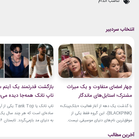
تناسب اندام
چهار امضای متفاوت و یک میراث
بازگشت قدرتمند یک آیتم سا
مشترک؛ استایل‌های ماندگار
تاپ تانک همه‌جا دیده می‌
بلک‌پینک که تاریخ مد کی‌پاپ را
با گذشت یک دهه از آغاز فعالیت «بلک‌پینک»
تاپ تانک یا ank Top
ساختند
(BLACKPINK)، این گروه فقط یکی از
ساده‌ای است که هر چند سال یک‌با
موفق‌ترین نام‌های دنیای موسیقی نیست.
جنی، جیسو، رزی و لیسا در سال‌های اخیر به
نوبت همین آیتم است. رکابی‌های 
چهره‌هایی تأثیرگذار در دنیای مد نیز تبدیل
دیگر فقط یک لباس راحتی نیستند. 