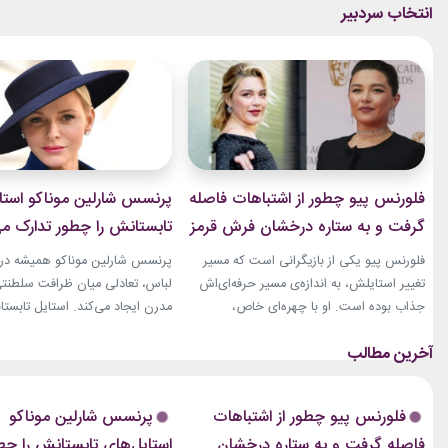
فلورنس پیو چطور از اشتباهات فاصله
پرنسس شارلین موناکو استا
گرفت و به ستاره درخشان فرش قرمز
تابستانش را چطور تدارک می
تبدیل شد؟
فلورنس پیو یکی از بازیگرانی است که مسیر
پرنسس شارلین موناکو همیشه در 
تغییر استایلش، به اندازه‌ی مسیر حرفه‌ای‌اش
لباس، تعادلی میان ظرافت سلطنت
جذاب بوده است. او با چهره‌ای خاص،
مدرن ایجاد می‌کند. استایل تابستان
کاریزماتیک و حضوری متفاوت، خیلی زود در
همین ویژگی را دارد؛ ترکیبی از رنگ
دنیای سینما دیده شد؛ اما در سال‌های ابتدایی
پارچه‌های سبک و طراحی‌هایی که 
فعالیتش هنوز زبان شخصی خود را در مد پیدا
روزهای گرم، هم راحت هستند و ه
نکرده بود.لینک پیشنهادیگیاهان
از مراسم‌های رسمی کاخ گرفته تا
فلورنس پیو چطور از اشتباهات
پرنسس شارلین موناکو
آپارتمانیجدیدترین کالکشن 2026 دستبند نقره
صمیمی‌تر، شارلین نشان داده که
فاصله گرفت و به ستاره درخشان
استایل‌های تابستانش را چط
پاندوراخرید اکسسوری...
پیراهن‌های...