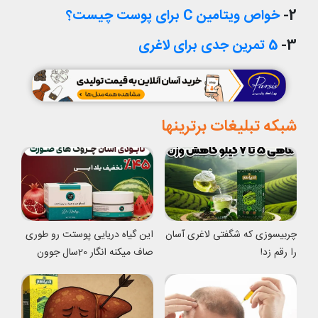
2-
خواص ویتامین C برای پوست چیست؟
3-
5 تمرین جدی برای لاغری
شبکه تبلیغات برترینها
چربیسوزی که شگفتی لاغری آسان
این گیاه دریایی پوستت رو طوری
را رقم زد!
صاف میکنه انگار 20سال جوون
شدی