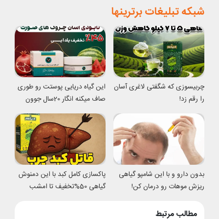
شبکه تبلیغات برترینها
چربیسوزی که شگفتی لاغری آسان
این گیاه دریایی پوستت رو طوری
را رقم زد!
صاف میکنه انگار 20سال جوون
شدی
بدون دارو و با این شامپو گیاهی
پاکسازی کامل کبد با این دمنوش
ریزش موهات رو درمان کن!
گیاهی 50%تخفیف تا امشب
مطالب مرتبط