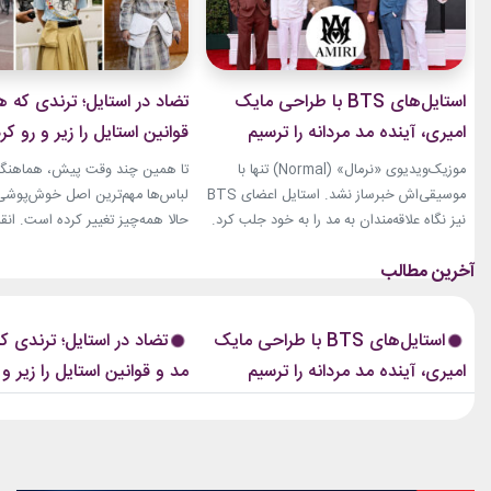
استایل‌های BTS با طراحی مایک
تضاد در استایل؛ ترندی که ه
امیری، آینده مد مردانه را ترسیم
قوانین استایل را زیر و رو کر
کردند
موزیک‌ویدیوی «نرمال» (Normal) تنها با
تا همین چند وقت پیش، هماهنگی
موسیقی‌اش خبرساز نشد. استایل اعضای BTS
لباس‌ها مهم‌ترین اصل خوش‌پوشی ب
نیز نگاه علاقه‌مندان به مد را به خود جلب کرد.
حالا همه‌چیز تغییر کرده است. انق
بخشی از لباس‌های این ویدیو از برند «امیری»
استایل، ترندی است که از استریت‌
(Amiri)، متعلق به طراح آمریکاییِ ایرانی‌تبار،
هفته مد کپنهاگ آغاز شده و بسیاری
مایک امیری، انتخاب شده بود. جسارت در
رسانه‌های معتبر مد از آن به‌عنوان 
استایل‌های امیری BTS همان ویژگی مشترکی
مهم‌ترین نوآوری‌های دنیای فشن یا
استایل‌های BTS با طراحی مایک
تضاد در استایل؛ ترندی ک
است که در تمام این اوت‌فیت‌ها دیده...
این رویکرد، قرار نیست فقط یک...
امیری، آینده مد مردانه را ترسیم
مد و قوانین استایل را زیر و 
کردند