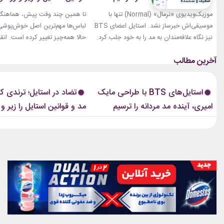
کردند
موزیک‌ویدیوی «نرمال» (Normal) تنها با
تا همین چند وقت پیش، هماهنگی
موسیقی‌اش خبرساز نشد. استایل اعضای BTS
لباس‌ها مهم‌ترین اصل خوش‌پوشی ب
نیز نگاه علاقه‌مندان به مد را به خود جلب کرد.
حالا همه‌چیز تغییر کرده است. انق
بخشی از لباس‌های این ویدیو از برند «امیری»
استایل، ترندی است که از استریت‌
(Amiri)، متعلق به طراح آمریکاییِ ایرانی‌تبار،
هفته مد کپنهاگ آغاز شده و بسیاری
مایک امیری، انتخاب شده بود. جسارت در
رسانه‌های معتبر مد از آن به‌عنوان 
استایل‌های امیری BTS همان ویژگی مشترکی
مهم‌ترین نوآوری‌های دنیای فشن یا
استایل‌های BTS با طراحی مایک
تضاد در استایل؛ ترندی ک
است که در تمام این اوت‌فیت‌ها دیده...
این رویکرد، قرار نیست فقط یک...
امیری، آینده مد مردانه را ترسیم
مد و قوانین استایل را زیر و 
کردند