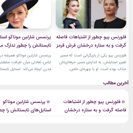
فلورنس پیو چطور از اشتباهات فاصله
پرنسس شارلین موناکو استا
گرفت و به ستاره درخشان فرش قرمز
تابستانش را چطور تدارک می
تبدیل شد؟
فلورنس پیو یکی از بازیگرانی است که مسیر
پرنسس شارلین موناکو همیشه در 
تغییر استایلش، به اندازه‌ی مسیر حرفه‌ای‌اش
لباس، تعادلی میان ظرافت سلطنت
جذاب بوده است. او با چهره‌ای خاص،
مدرن ایجاد می‌کند. استایل تابستان
کاریزماتیک و حضوری متفاوت، خیلی زود در
همین ویژگی را دارد؛ ترکیبی از رنگ
دنیای سینما دیده شد؛ اما در سال‌های ابتدایی
پارچه‌های سبک و طراحی‌هایی که 
فعالیتش هنوز زبان شخصی خود را در مد پیدا
روزهای گرم، هم راحت هستند و ه
نکرده بود.لینک پیشنهادیگیاهان
از مراسم‌های رسمی کاخ گرفته تا
فلورنس پیو چطور از اشتباهات
پرنسس شارلین موناکو
آپارتمانیجدیدترین کالکشن 2026 دستبند نقره
صمیمی‌تر، شارلین نشان داده که
فاصله گرفت و به ستاره درخشان
استایل‌های تابستانش را چط
پاندوراخرید اکسسوری...
پیراهن‌های...
فرش قرمز تبدیل شد؟
می‌بیند؟