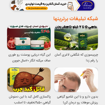
شبکه تبلیغات برترینها
چربیسوزی که شگفتی لاغری آسان
این گیاه دریایی پوستت رو طوری
را رقم زد!
صاف میکنه انگار 20سال جوون
شدی
بدون دارو و با این شامپو گیاهی
پاکسازی کامل کبد با این دمنوش
ریزش موهات رو درمان کن!
گیاهی 50%تخفیف تا امشب