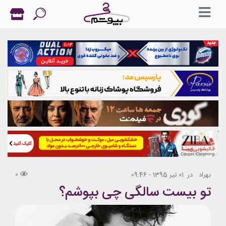
0
بهراد
در
01 تیر 1395 - 09:46
تو بیست سالگی چی بپوشم؟