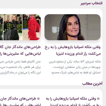
وقتی ملکه اسپانیا بازوهایش را به رخ
طراحی‌های ماندگار جان گالی
می‌کشد؛ راز اندام ورزیده لتیزیا
لباس‌هایی که سلبریتی‌ها را 
چیست؟
مد بردند
ملکه لتیزیای ۵۳ ساله، یکی از متفاوت‌ترین
جان گالیانو فقط لباس طراحی نمی‌ک
چهره‌ها در میان زنان سلطنتی اروپاست.
برای هر ظاهر، یک شخصیت می‌ساز
استایل او فقط به لباس‌های شیک محدود
این نگاه را می‌توان در ماندگارتر
نمی‌شود. فرم بدنی ورزشی او نیز بارها مورد
سلبریتی‌ها روی فرش قرمز دید. از «
توجه قرار گرفته است. بازوهای عضلانی و
«مزون مارژیلا»، لباس‌های او هم
شانه‌های قدرتمند او، به‌خصوص هنگام
نمایشی، کمی عجیب و کاملاً غیرقا
پوشیدن لباس‌های بدون آستین، به یکی از
بوده‌اند. همین ویژگی باعث شده 
وقتی ملکه اسپانیا بازوهایش را به
طراحی‌های ماندگار جان گا
ویژگی‌های ظاهری‌اش تبدیل شده‌اند.
بسیاری از طراحی‌های او، مدت‌ها 
رخ می‌کشد؛ راز اندام ورزیده لتیزیا
لباس‌هایی که سلبریتی‌ها را 
رسانه‌های مد نیز سال‌هاست...
مراسم...