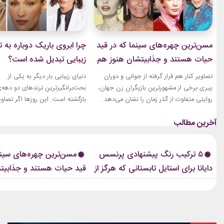
مسن‌ترین چهره‌های سینما که در قید
چرا ابروی باریک دوباره به ت
حیات هستند و جذابیتشان هنوز هم
زیبایی تبدیل شده است؟
باقیست!
تصاویر کنار هم قرار گرفته از جوانی و دوران
دنیای زیبایی بار دیگر به یکی از
پیری برخی از مشهورترین بازیگران زن جهان،
بحث‌برانگیزترین ترندهای دو دهه‌
روایتی متفاوت از گذر زمان را نشان می‌دهد.
بازگشته است. این روزها اگر تصاوی
زنانی که دهه‌ها مقابل دوربین درخشیدند و
فشن‌شوهای بزرگ، کمپین‌های بر
هنوز با حضور، شخصیت و میراث هنری خود
یا فرش قرمز اکران فیلم‌ها را دنبا
الهام‌بخش هستند. بازیگران زن مسن سینما
ابروی باریک مدرن را به‌وضوح خواه
ثابت کرده‌اند که جذابیت واقعی تنها به
این حال، این بازگشت شباهت چند
۵ ترکیب رنگ پیشنهادی پرنسس
مسن‌ترین چهره‌های سینم
سال‌های جوانی محدود...
ابروهای بسیار نازک دهه ۱۹۹۰ و اوایل دهه...
دایانا برای استایل تابستانی که هرگز از
قید حیات هستند و جذابیت
مد نمی‌افتند
هم باقیست!