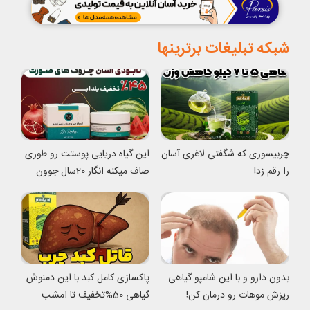
شبکه تبلیغات برترینها
چربیسوزی که شگفتی لاغری آسان
این گیاه دریایی پوستت رو طوری
را رقم زد!
صاف میکنه انگار 20سال جوون
شدی
بدون دارو و با این شامپو گیاهی
پاکسازی کامل کبد با این دمنوش
ریزش موهات رو درمان کن!
گیاهی 50%تخفیف تا امشب