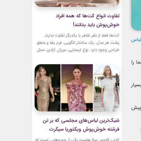
تفاوت انواع کت‌ها که همه افراد
خوش‌پوش باید بدانند!
کت‌ها فقط از نظر ظاهر با یکدیگر تفاوت ندارند.
باس
پشت هر مدل، یک ساختار الگویی، فرم یقه و منطق
طراحی وجود دارد. نوع ایستایی، میزان آزادی، محل
قرارگیری دکمه‌ها و حتی جنس پارچه، شخصیت هر
ا را
کت را مشخص می‌کند. یک بلیزر حس رسمی و
شهری دارد، اما یک کت رپ یا اورسایز می‌تواند آزادی
و...
سیار
 پیش
شیک‌ترین لباس‌های مجلسی که بر تن
فرشته خوش‌پوش ویکتوریا سیکرت
دیده‌ایم!
کارلی کلاوس سال‌هاست یکی از چهره‌هایی است که