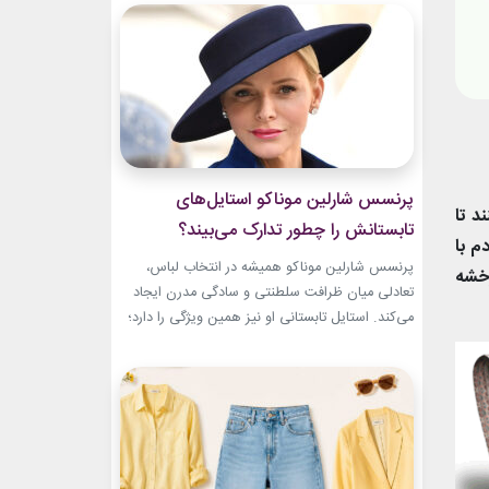
سال‌های ابتدایی فعالیتش هنوز زبان شخصی خود را
در مد پیدا نکرده بود.لینک پیشنهادیگیاهان
آپارتمانیجدیدترین کالکشن 2026 دستبند نقره
پاندوراخرید اکسسوری...
پرنسس شارلین موناکو استایل‌های
د تا
تابستانش را چطور تدارک می‌بیند؟
م با
پرنسس شارلین موناکو همیشه در انتخاب لباس،
رخشه
تعادلی میان ظرافت سلطنتی و سادگی مدرن ایجاد
می‌کند. استایل تابستانی او نیز همین ویژگی را دارد؛
ترکیبی از رنگ‌های آرام، پارچه‌های سبک و
طراحی‌هایی که برای روزهای گرم، هم راحت هستند
و هم باشکوه. از مراسم‌های رسمی کاخ گرفته تا
حضورهای صمیمی‌تر، شارلین نشان داده که
پیراهن‌های...