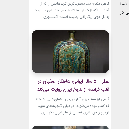
 شما
گاهی دنیای مد، محبوب‌ترین ترندهایش را نه از
آینده، بلکه از خاطره‌ها انتخاب می‌کند. این بار نوبت
ی در
به تل موی زیگ‌زاگی رسیده است؛ اکسسوری‌
ساده‌ای که بسیاری آن را از اواخر دهه ۹۰ میلادی و
اوایل دهه ۲۰۰۰ به یاد دارند و حالا با ظاهری آشنا اما
جایگاهی تازه، دوباره به مرکز توجه برگشته است....
عطر ۵۰۰ ساله ایرانی؛ شاهکار اصفهان در
قلب فرانسه از تاریخ ایران روایت می‌کند
گاهی ارزشمندترین آثار تاریخی، همان‌هایی هستند
که کمتر دیده می‌شوند. در میان گنجینه‌های موزه
لوور پاریس، اثری نفیس از هنر ایران نگهداری
می‌شود که نه فقط یک بطری عطر، بلکه روایتی از
ذوق، زیبایی و مهارت هنرمندان عصر صفوی است.