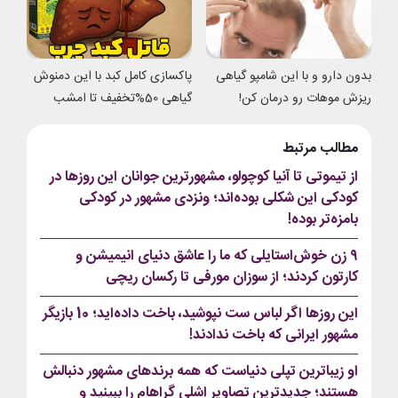
بدون دارو و با این شامپو گیاهی
پاکسازی کامل کبد با این دمنوش
ریزش موهات رو درمان کن!
گیاهی 50%تخفیف تا امشب
مطالب مرتبط
از تیموتی تا آنیا کوچولو، مشهورترین جوانان این روزها در
کودکی این شکلی بوده‌اند؛ ونزدی مشهور در کودکی
بامزه‌تر بوده!
۹ زن خوش‌استایلی که ما را عاشق دنیای انیمیشن و
کارتون کردند؛ از سوزان مورفی تا رکسان ریچی
این روزها اگر لباس ست نپوشید، باخت داده‌اید؛ 10 بازیگر
مشهور ایرانی که باخت ندادند!
او زیباترین تپلی دنیاست که همه برندهای مشهور دنبالش
هستند؛ جدیدترین تصاویر اشلی گراهام را ببینید و