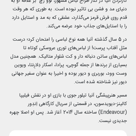
کارکردن آنیا در کنار طراح لباس مشهور، لوو رُچ بر علاقه او به
دنیای مد و فشن بی تاثیر نبوده است. به طوری که هر وقت
قدم روی فرش قرمز می‌گذارد، عشقی که به مد و استایل دارد
را با استایل‌های جذاب خود عرضه می‌کند.
در 5 سال گذشته آنیا همه نوع لباسی را امتحان کرد؛ درست
مثل آفتاب پرست! از لباس‌های توری عروسکی کوتاه تا
لباس‌های ساتن دنباله دار و کت شلوار متالیک. همچنین مدل
بسیاری از برندها از جمله گوچی، پرادا، اسکار دِلارِنتا، ویوین
وست وود، بوربری و دیور بوده و اخیرا به عنوان سفیر جهانی
دیور نیز شناخته شده است.
مسیر هنرپیشگی آنیا تیلور جوی با بازی او در نقش فیلیپا
کالینز-دیویدسون، در قسمتی از سریال کارگاهی اِندِور
(Endeavour) ساخته سال 2014 آغاز شد. پس او اصلا چهره
جدیدی نیست.