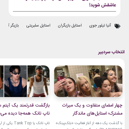
عاشقش شوید!
آنیا تیلور جوی
استایل بازیگران
استایل سلبریتی
بازیگر آمریکا
چهار امضای متفاوت و یک میراث
بازگشت قدرتمند یک آیتم سا
مشترک؛ استایل‌های ماندگار
تاپ تانک همه‌جا دیده می‌
بلک‌پینک که تاریخ مد کی‌پاپ را
با گذشت یک دهه از آغاز فعالیت «بلک‌پینک»
تاپ تانک یا ank Top