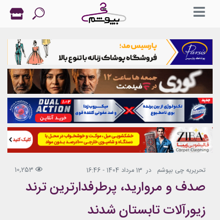
10,253
تحریریه چی بپوشم
در
13 مرداد 1404 - 16:46
صدف و مروارید، پرطرفدارترین ترند
زیورآلات تابستان شدند