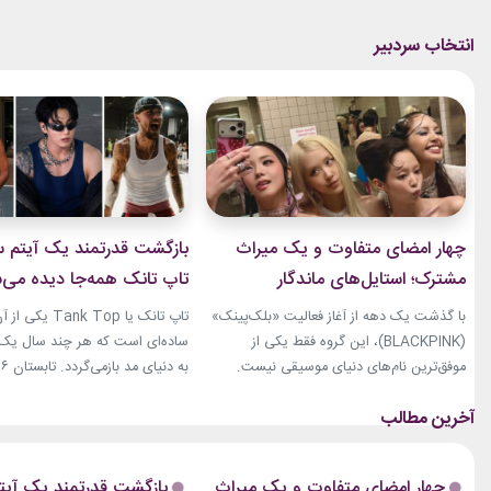
چهار امضای متفاوت و یک میراث
بازگشت قدرتمند یک آیتم سا
مشترک؛ استایل‌های ماندگار
تاپ تانک همه‌جا دیده می‌
بلک‌پینک که تاریخ مد کی‌پاپ را
با گذشت یک دهه از آغاز فعالیت «بلک‌پینک»
تاپ تانک یا ank Top
ساختند
(BLACKPINK)، این گروه فقط یکی از
ساده‌ای است که هر چند سال یک‌با
موفق‌ترین نام‌های دنیای موسیقی نیست.
جنی، جیسو، رزی و لیسا در سال‌های اخیر به
نوبت همین آیتم است. رکابی‌های 
چهره‌هایی تأثیرگذار در دنیای مد نیز تبدیل
دیگر فقط یک لباس راحتی نیستند. 
شده‌اند. آن‌ها بارها مرز میان موسیقی و فشن
بخشی از استایل شهری، کافه‌ای و
را از بین برده‌اند. لباس‌هایشان در کنسرت‌ها،
استایل‌های لوکس تبدیل شده‌اند.
چهار امضای متفاوت و یک میراث
بازگشت قدرتمند یک آیتم