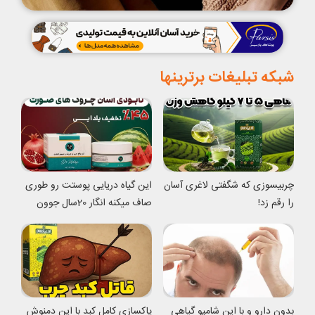
شبکه تبلیغات برترینها
چربیسوزی که شگفتی لاغری آسان
این گیاه دریایی پوستت رو طوری
را رقم زد!
صاف میکنه انگار 20سال جوون
شدی
بدون دارو و با این شامپو گیاهی
پاکسازی کامل کبد با این دمنوش