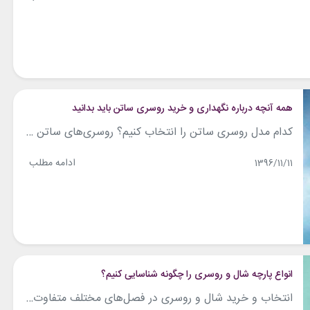
همه آنچه درباره نگهداری و خرید روسری ساتن باید بدانید
کدام مدل روسری ساتن را انتخاب کنیم؟ روسری‌های ساتن اکسسوری‌های لوکسی هستند که منطبق با سلیقه بسیاری از خانم‌ها هستند. تنها ایراد روسری‌های ساتن این است که نسبت به روسری‌های دیگر که از جنس پنبه و نخ هستند، بیشتر سر می‌خورند و ممکن است راحت نباشند. فاکتورهای زیادی در انتخاب یک روسری ساتن مناسب می‌توانند...
ادامه مطلب
1396/11/11
انواع پارچه شال و روسری را چگونه شناسایی کنیم؟
انتخاب و خرید شال و روسری در فصل‌های مختلف متفاوت خواهد بود. علت آن نیز کالا واضح است، تغییرات آب و هوایی باعث می‌شود اجناس مختلفی از شال و روسری را انتخاب کنید. انتخاب شما در روزهای گرم اینگونه است که: پارچه شال و روسری نازکتر و در روزهای سرد برعکس. انواع پارچه شال و روسری...