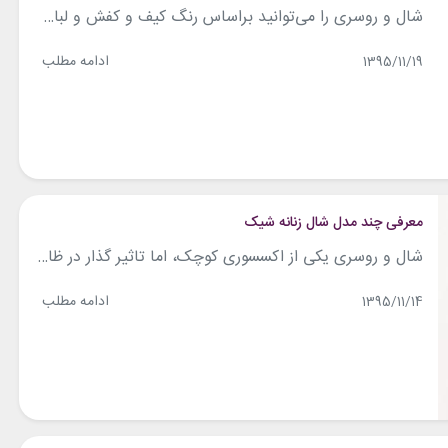
شال و روسری را می‌توانید براساس رنگ کیف و کفش و لباس خود ست نمایید. در این مقاله برای دادن ایده به شما 8 طرح و رنگ جدید شال و روسری را معرفی می‌کنیم. 1- مدل روسری ترکیب رنگ آبی و زرد در این روسری بسیار جذاب و جالب توجه است. این مدل روسری را نباید...
ادامه مطلب
1395/11/19
معرفی چند مدل شال زنانه شیک
شال و روسری یکی از اکسسوری کوچک، اما تاثیر گذار در ظاهر هر فردی است. روسری و شال از لحاظ قیمت نسبت به سایر لباس‌ها مناسب‌تر است بنابراین برای ایجاد تغییر در تیپ و ظاهر می‌توانیم از آن بهترین استفاده را داشته باشیم. در این مقاله به معرفی چند مدل شال زنانه شیک می‌پردازیم. اما قبل...
ادامه مطلب
1395/11/14