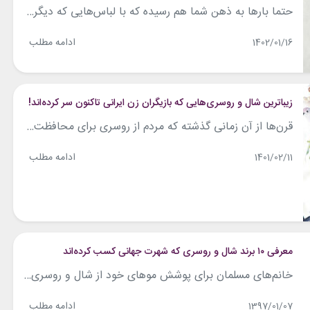
حتما بارها به ذهن شما هم رسیده که با لباس‌هایی که دیگر استفاده نمی‌کنید یا قسمتی از آن‌ها آسیب دیده، لباس جدیدی خلق کنید. حتما هم ویدئوهای زیادی دیده‌اید که با یک قیچی به سادگی مدل یک لباس یا حتی یک شال را عوض می‌کنند و لباس جدید و متفاوتی می‌سازند. کاربری در توییتر هم...
ادامه مطلب
1402/01/16
زیباترین شال و روسری‌هایی که بازیگران زن ایرانی تاکنون سر کرده‌اند!
قرن‌ها از آن زمانی گذشته که مردم از روسری برای محافظت موها در برابر سرما یا نور خورشید استفاده می‌کردند. حالا دیگر روسری در سراسر جهان به عنوان اکسسوری مورد استفاده می‌گیرد. در کشور ما که اسلام به عنوان دین رسمی پذیرفته و شناخته می‌شود، اصلی‌ترین کاربرد روسری حفظ حجاب است و البته همچنان اکسسوری...
ادامه مطلب
1401/02/11
معرفی ۱۰ برند شال و روسری که شهرت جهانی کسب کرده‌اند
خانم‌های مسلمان برای پوشش موهای خود از شال و روسری استفاده می‌کنند. ظرافت، طراحی زیبا و کیفیت از مهم‌ترین مواردی است که خانم‌های مسلمان به هنگام خرید شال و روسری به آن توجه می‌کنند. از آنجایی که شال و روسری جزو وسایلی است که هر خانمی در طی روز از آن بسیار استفاده می‌کند، تصمیم...
ادامه مطلب
1397/01/07