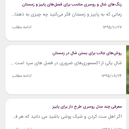
رنگ‌های شال و روسری مناسب برای فصل‌های پاییز و زمستان
زمانی که به پاییز و زمستان فکر می‌کنید چه چیزی به ذهنتان می‌رسد؟ رنگ‌ها و سایه‌های طلایی و کبود. پس برای انتخاب شال و روسری مناسب حتما به رنگ‌های این فصل دقت کنید. رنگ‌های شال و روسری مناسب برای فصل‌های پاییز و زمستان را در این مقاله به شما معرفی می‎کنیم. 1- ترکیب رنگ‌های روشن در...
ادامه مطلب
1395/10/27
روش‌های جالب برای بستن شال در زمستان
شال یکی از اکسسوری‌های ضروری در فصل های سرد است که علاوه بر کارکرد حفاظت در مقابل سرما نقش مهمی هم در تیپ و استایل شما دارد. شال‌های زمستانی که توسط خانم‌های ایرانی استفاده می‌شوند انواع مختلف دارند که برخی نازک تر و عریض تر و برخی ضخیم و کم عرض هستند که هر کدام...
ادامه مطلب
1395/08/24
معرفی چند مدل روسری طرح دار برای پاییز
اگر اهل ست کردن و شیک پوشی باشید می دانید که هر فصلی رنگ ها و طرح ها خاص خودش را می طلبد در این مقاله قصد داریم به معرفی چند مدل روسری طرح دار برای پاییز بپردازیم. با چی بپوشم همراه باشید. 1- روسری صورتی طرح دار اگر رنگ پوست‌تان روشن و یا گندم گون است...