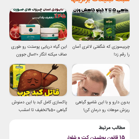
چربیسوزی که شگفتی لاغری آسان
این گیاه دریایی پوستت رو طوری
را رقم زد!
صاف میکنه انگار 20سال جوون
شدی
بدون دارو و با این شامپو گیاهی
پاکسازی کامل کبد با این دمنوش
ریزش موهات رو درمان کن!
گیاهی 50%تخفیف تا امشب
مطالب مرتبط
15 قانون پوشیدن کت و شلوار