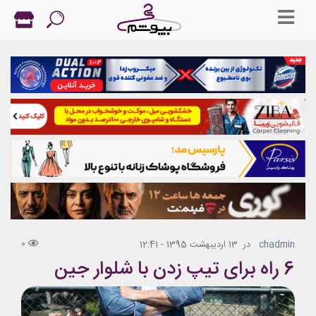
0
chadmin
در
13 اردیبهشت 1395 - 12:41
6 راه برای تیپ زدن با شلوار جین