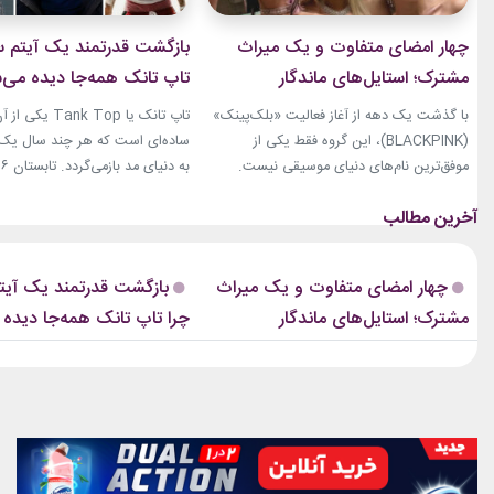
چهار امضای متفاوت و یک میراث
بازگشت قدرتمند یک آیتم سا
مشترک؛ استایل‌های ماندگار
تاپ تانک همه‌جا دیده می‌
بلک‌پینک که تاریخ مد کی‌پاپ را
با گذشت یک دهه از آغاز فعالیت «بلک‌پینک»
تاپ تانک یا ank Top
ساختند
(BLACKPINK)، این گروه فقط یکی از
ساده‌ای است که هر چند سال یک‌با
موفق‌ترین نام‌های دنیای موسیقی نیست.
جنی، جیسو، رزی و لیسا در سال‌های اخیر به
نوبت همین آیتم است. رکابی‌های 
چهره‌هایی تأثیرگذار در دنیای مد نیز تبدیل
دیگر فقط یک لباس راحتی نیستند. 
شده‌اند. آن‌ها بارها مرز میان موسیقی و فشن
بخشی از استایل شهری، کافه‌ای و
را از بین برده‌اند. لباس‌هایشان در کنسرت‌ها،
استایل‌های لوکس تبدیل شده‌اند.
چهار امضای متفاوت و یک میراث
بازگشت قدرتمند یک آیتم
موزیک‌ویدئوها و مراسم‌های مهم جهانی،...
استایل نوید محمدزاده...
مشترک؛ استایل‌های ماندگار
چرا تاپ تانک همه‌جا دیده
بلک‌پینک که تاریخ مد کی‌پاپ را
ساختند