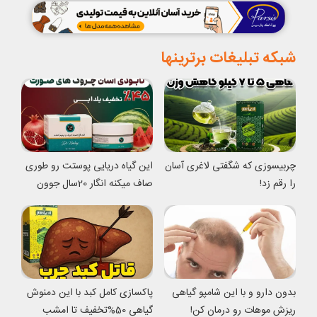
شبکه تبلیغات برترینها
چربیسوزی که شگفتی لاغری آسان
این گیاه دریایی پوستت رو طوری
را رقم زد!
صاف میکنه انگار 20سال جوون
شدی
بدون دارو و با این شامپو گیاهی
پاکسازی کامل کبد با این دمنوش
ریزش موهات رو درمان کن!
گیاهی 50%تخفیف تا امشب