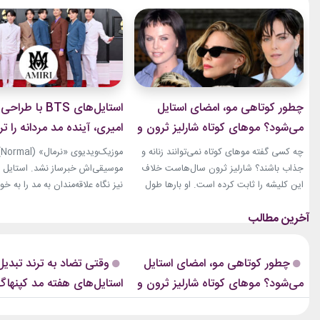
چطور کوتاهی مو، امضای استایل
استایل‌های BTS با 
می‌شود؟ موهای کوتاه شارلیز ثرون و
امیری، آینده مد مردانه را ت
۹ تغییر جسورانه
کردند
چه کسی گفته موهای کوتاه نمی‌توانند زنانه و
مو
جذاب باشند؟ شارلیز ثرون سال‌هاست خلاف
این کلیشه را ثابت کرده است. او بارها طول
نیز نگاه علاقه‌مندان به مد را به خ
موهایش را تغییر داده، اما هیچ‌وقت هویت
بخشی از لباس‌های این ویدیو از ب
استایلش را از دست نداده است. از مدل‌های
(Amiri)، متعلق به طراح آمریکاییِ 
بسیار کوتاه تا فرم‌های ساختاریافته، هر تغییر
مایک امیری، انتخاب شده بود. جس
برای او به یک اتفاق فشن تبدیل شده
استایل‌های امیری 
چطور کوتاهی مو، امضای استایل
وقتی تضاد به ترند تبدیل
است.لینک پیشنهادیگیاهان...
است که در تمام این اوت‌فیت‌ها دی
می‌شود؟ موهای کوتاه شارلیز ثرون و
۹ تغییر جسورانه
چه چیزی برای دنیای مد دار