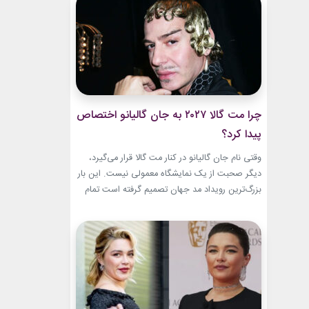
این حال، این بازگشت شباهت چندانی به ابروهای
بسیار نازک دهه ۱۹۹۰ و اوایل دهه...
چرا مت گالا ۲۰۲۷ به جان گالیانو اختصاص
پیدا کرد؟
وقتی نام جان گالیانو در کنار مت گالا قرار می‌گیرد،
دیگر صحبت از یک نمایشگاه معمولی نیست. این بار
بزرگ‌ترین رویداد مد جهان تصمیم گرفته است تمام
مسیر حرفه‌ای یکی از تأثیرگذارترین و جنجالی‌ترین
طراحان تاریخ را به تصویر بکشد. نمایشگاه John
Galliano: Horizons که با عنوان «افق‌های جان
گالیانو» شناخته می‌شود، فقط مرور لباس‌های...