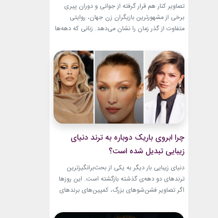
باقیست!
تصاویر کنار هم قرار گرفته از جوانی و دوران پیری
برخی از مشهورترین بازیگران زن جهان، روایتی
متفاوت از گذر زمان را نشان می‌دهد. زنانی که دهه‌ها
مقابل دوربین درخشیدند و هنوز با حضور، شخصیت
و میراث هنری خود الهام‌بخش هستند. بازیگران زن
مسن سینما ثابت کرده‌اند که جذابیت واقعی تنها به
سال‌های جوانی محدود...
چرا ابروی باریک دوباره به ترند دنیای
زیبایی تبدیل شده است؟
دنیای زیبایی بار دیگر به یکی از بحث‌برانگیزترین
ترندهای دو دهه‌ی گذشته بازگشته است. این روزها
اگر تصاویر فشن‌شوهای بزرگ، کمپین‌های برندهای
لوکس یا فرش قرمز اکران فیلم‌ها را دنبال کنید،
حضور ابروی باریک مدرن را به‌وضوح خواهید دید. با