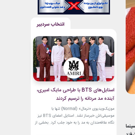
استایل‌های BTS با طراحی مایک امیری،
آینده مد مردانه را ترسیم کردند
موزیک‌ویدیوی «نرمال» (Normal) تنها با
موسیقی‌اش خبرساز نشد. استایل اعضای BTS نیز
نگاه علاقه‌مندان به مد را به خود جلب کرد. بخشی از
ینما
لباس‌های این ویدیو از برند «امیری» (Amiri)، متعلق
 را هم خودتان بشویید. این قسمت آخر سخت ترین و آزاردهنده ترین قسمت آن است. ۹ ترفند