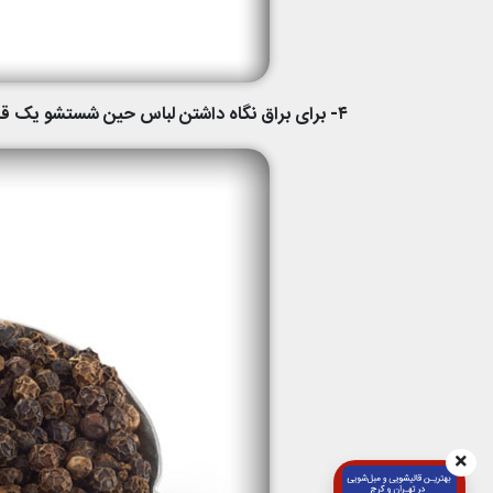
۴- برای براق نگاه داشتن لباس حین شستشو یک قاشق غذا خوری فلفل به آن ها اضافه کنید.