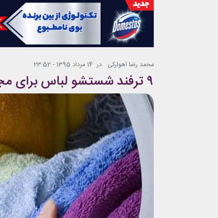
محمد رضا اهوارکی
در
14 مرداد 1395 - 23:52
۹ ترفند شستشو لباس برای مجردها