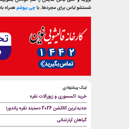
شستشو لباس برای مجردها. با
چی بپوشم
همراه با
لینک پیشنهادی
خرید اکسسوری و زیورآلات نقره
جدیدترین کالکشن 2026 دستبند نقره پاندورا
گیاهان آپارتمانی