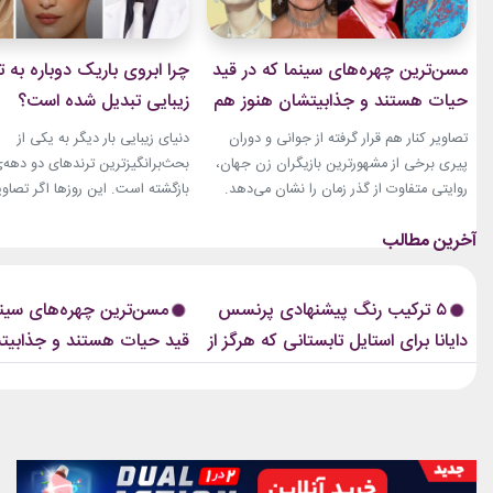
مسن‌ترین چهره‌های سینما که در قید
چرا ابروی باریک دوباره به ت
حیات هستند و جذابیتشان هنوز هم
زیبایی تبدیل شده است؟
باقیست!
تصاویر کنار هم قرار گرفته از جوانی و دوران
دنیای زیبایی بار دیگر به یکی از
پیری برخی از مشهورترین بازیگران زن جهان،
بحث‌برانگیزترین ترندهای دو دهه‌
روایتی متفاوت از گذر زمان را نشان می‌دهد.
بازگشته است. این روزها اگر تصاوی
زنانی که دهه‌ها مقابل دوربین درخشیدند و
فشن‌شوهای بزرگ، کمپین‌های بر
هنوز با حضور، شخصیت و میراث هنری خود
یا فرش قرمز اکران فیلم‌ها را دنبا
الهام‌بخش هستند. بازیگران زن مسن سینما
ابروی باریک مدرن را به‌وضوح خواه
ثابت کرده‌اند که جذابیت واقعی تنها به
این حال، این بازگشت شباهت چند
۵ ترکیب رنگ پیشنهادی پرنسس
مسن‌ترین چهره‌های سینم
سال‌های جوانی محدود...
ابروهای بسیار نازک دهه ۱۹۹۰ و اوایل دهه...
دایانا برای استایل تابستانی که هرگز از
قید حیات هستند و جذابیت
مد نمی‌افتند
هم باقیست!