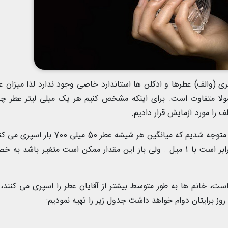
سری (والف) عطرها و ادکلن ها استاندارد خاصی وجود ندارد لذا میزان 
مولا متفاوت است. برای اینکه مشخص کنیم هر یک میلی لیتر عطر چن
را مورد آزمایش قرار دادیم.
با آزمایش بر روی 3 عطر مختلف با سایز 50 میلی متوجه شدیم که میانگین هر شیشه عطر 50 میلی
به راحتی می شود متوجه شد که هر 14 اسپری برابر است با 1 میل . ولی باز این مقدار ممکن است متغیر باشد
ست، خانم ها به طور متوسط بیشتر از آقایان عطر را اسپری می کنند،
وز برایتان دوام خواهد داشت جدول زیر را تهیه نمودیم: