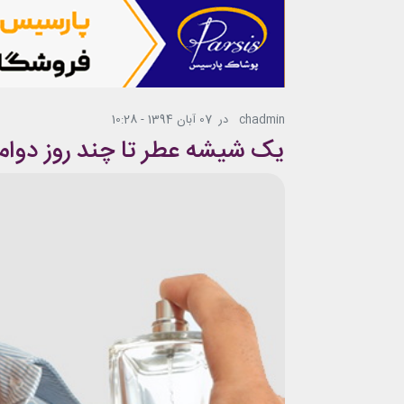
chadmin
در
07 آبان 1394 - 10:28
یک شیشه عطر تا چند روز دوام