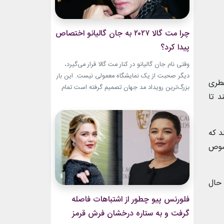
چرا مت گالا ۲۰۲۷ به جان گالیانو اختصاص
پیدا کرد؟
وقتی نام جان گالیانو در کنار مت گالا قرار می‌گیرد،
دیگر صحبت از یک نمایشگاه معمولی نیست. این بار
عطری
بزرگ‌ترین رویداد مد جهان تصمیم گرفته است تمام
د تا
مسیر حرفه‌ای یکی از تأثیرگذارترین و جنجالی‌ترین
طراحان تاریخ را به تصویر بکشد. نمایشگاه John
Galliano: Horizons که با عنوان «افق‌های جان
 700 بار اسپری می کند که
گالیانو» شناخته می‌شود، فقط مرور لباس‌های...
 به خصوص
 حال
فلورنس پیو چطور از اشتباهات فاصله
گرفت و به ستاره درخشان فرش قرمز