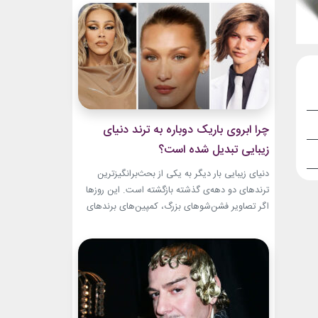
و میراث هنری خود الهام‌بخش هستند. بازیگران زن
مسن سینما ثابت کرده‌اند که جذابیت واقعی تنها به
سال‌های جوانی محدود...
چرا ابروی باریک دوباره به ترند دنیای
زیبایی تبدیل شده است؟
دنیای زیبایی بار دیگر به یکی از بحث‌برانگیزترین
ترندهای دو دهه‌ی گذشته بازگشته است. این روزها
اگر تصاویر فشن‌شوهای بزرگ، کمپین‌های برندهای
لوکس یا فرش قرمز اکران فیلم‌ها را دنبال کنید،
حضور ابروی باریک مدرن را به‌وضوح خواهید دید. با
این حال، این بازگشت شباهت چندانی به ابروهای
بسیار نازک دهه ۱۹۹۰ و اوایل دهه...