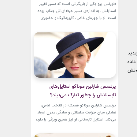
تبدیل شد؟
فلورنس پیو یکی از بازیگرانی است که مسیر تغییر
استایلش، به اندازه‌ی مسیر حرفه‌ای‌اش جذاب بوده
است. او با چهره‌ای خاص، کاریزماتیک و حضوری
متفاوت، خیلی زود در دنیای سینما دیده شد؛ اما در
سال‌های ابتدایی فعالیتش هنوز زبان شخصی خود را
در مد پیدا نکرده بود.لینک پیشنهادیخرید اکسسوری
و زیورآلات نقرهجدیدترین کالکشن 2026 دستبند...
جدید
داده
 پخش
پرنسس شارلین موناکو استایل‌های
تابستانش را چطور تدارک می‌بیند؟
پرنسس شارلین موناکو همیشه در انتخاب لباس،
تعادلی میان ظرافت سلطنتی و سادگی مدرن ایجاد
می‌کند. استایل تابستانی او نیز همین ویژگی را دارد؛
ترکیبی از رنگ‌های آرام، پارچه‌های سبک و
طراحی‌هایی که برای روزهای گرم، هم راحت هستند