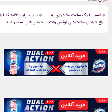
ساختن استایل‌های متفاوت آماده است. ترند
اضافه‌ای در لباس‌ها دیده نمی‌شد.
پاییز ۲۰۲۶ فقط درباره‌ی لباس‌های جدید
پیشنهادیگیاهان آپارتمانیجدیدتری
کاسیو با یک ساعت ۹۰ دلاری به
۱۰ ترند پاییز ۲۶
نیست. بسیاری از این ترندها،...
2026 دستبند نقره پاندوراخرید 
سراغ طراحی ساعت‌های لوکس رفت
خیابان‌ها را تسخیر کنند
زیورآلات نقره...