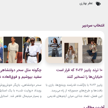
عطر بهاری
۱۰ ترند پاییز ۲۰۲۶ که قرار است
چگونه مثل سحر دولتشاهی س
خیابان‌ها را تسخیر کنند
سفید بپوشیم و فوق‌العاده
به‌نظر برسیم؟
پاییز ۲۰۲۶ با بازگشت قدرتمند وینتج‌ها، بازی با
سحر دولتشاهی، بازیگر خوش‌پوش ا
بافت‌ها و طرح‌های جسورانه از راه می‌رسد.
رویداد «روایت شب» با یک استایل
این فصل، تضاد جذابی میان آیتم‌های قدیمی
و بسیار مینیمال ظاهر شد. استایل
و فرم‌های تازه ایجاد می‌کند. از ژاکت‌های کوتاه
با شلوار از ترکیب یک شومیز سفید
و تنگ تا دامن‌های چرم بلند، همه‌چیز برای
شلوار واید سفید شکل گرفته بود.