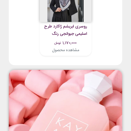
روسری ابریشم ژاکارد طرح
اسلیمی جیوانجی رنگ
مشکی طوسی
1,170,000
تومان
مشاهده محصول