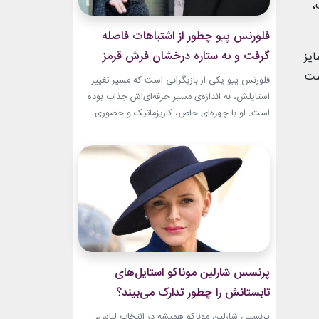
،
فلورنس پیو چطور از اشتباهات فاصله
گرفت و به ستاره درخشان فرش قرمز
یز
تبدیل شد؟
ست
فلورنس پیو یکی از بازیگرانی است که مسیر تغییر
استایلش، به اندازه‌ی مسیر حرفه‌ای‌اش جذاب بوده
است. او با چهره‌ای خاص، کاریزماتیک و حضوری
متفاوت، خیلی زود در دنیای سینما دیده شد؛ اما در
سال‌های ابتدایی فعالیتش هنوز زبان شخصی خود را
در مد پیدا نکرده بود.لینک پیشنهادیگیاهان
آپارتمانیجدیدترین کالکشن 2026 دستبند نقره
پاندوراخرید اکسسوری...
پرنسس شارلین موناکو استایل‌های
تابستانش را چطور تدارک می‌بیند؟
پرنسس شارلین موناکو همیشه در انتخاب لباس،