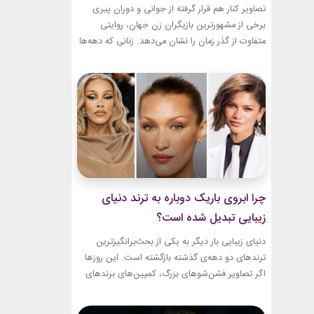
باقیست!
تصاویر کنار هم قرار گرفته از جوانی و دوران پیری
برخی از مشهورترین بازیگران زن جهان، روایتی
متفاوت از گذر زمان را نشان می‌دهد. زنانی که دهه‌ها
مقابل دوربین درخشیدند و هنوز با حضور، شخصیت
و میراث هنری خود الهام‌بخش هستند. بازیگران زن
مسن سینما ثابت کرده‌اند که جذابیت واقعی تنها به
سال‌های جوانی محدود...
چرا ابروی باریک دوباره به ترند دنیای
زیبایی تبدیل شده است؟
دنیای زیبایی بار دیگر به یکی از بحث‌برانگیزترین
ترندهای دو دهه‌ی گذشته بازگشته است. این روزها
اگر تصاویر فشن‌شوهای بزرگ، کمپین‌های برندهای
لوکس یا فرش قرمز اکران فیلم‌ها را دنبال کنید،
حضور ابروی باریک مدرن را به‌وضوح خواهید دید. با