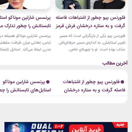
فلورنس پیو چطور از اشتباهات فاصله
پرنسس شارلین موناکو استا
گرفت و به ستاره درخشان فرش قرمز
تابستانش را چطور تدارک می
تبدیل شد؟
فلورنس پیو یکی از بازیگرانی است که مسیر
پرنسس شارلین موناکو همیشه در 
تغییر استایلش، به اندازه‌ی مسیر حرفه‌ای‌اش
لباس، تعادلی میان ظرافت سلطنت
جذاب بوده است. او با چهره‌ای خاص،
مدرن ایجاد می‌کند. استایل تابستان
کاریزماتیک و حضوری متفاوت، خیلی زود در
همین ویژگی را دارد؛ ترکیبی از رنگ
دنیای سینما دیده شد؛ اما در سال‌های ابتدایی
پارچه‌های سبک و طراحی‌هایی که 
فعالیتش هنوز زبان شخصی خود را در مد پیدا
روزهای گرم، هم راحت هستند و ه
نکرده بود.لینک پیشنهادیخرید اکسسوری و
از مراسم‌های رسمی کاخ گرفته تا
فلورنس پیو چطور از اشتباهات
پرنسس شارلین موناکو
زیورآلات نقرهگیاهان آپارتمانیجدیدترین
صمیمی‌تر، شارلین نشان داده که
فاصله گرفت و به ستاره درخشان
استایل‌های تابستانش را چط
کالکشن 2026...
پیراهن‌های...
فرش قرمز تبدیل شد؟
می‌بیند؟