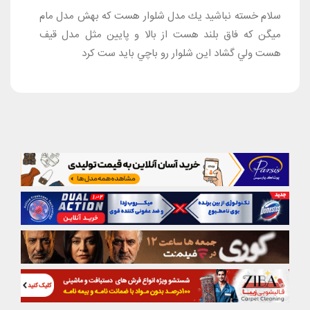
سلام خسته نباشيد يك مدل شلوار هست كه بهش مدل مام
ميگن كه فاق بلند هست از بالا و پايين مثل مدل قيف
هست ولي گشاد اين شلوار رو باچي بايد ست كرد