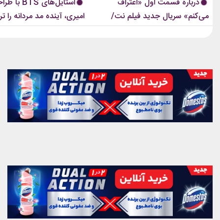
درباره قسمت اول «اعتراف
استایل‌های TS
است که در تمام این اوت‌فیت‌ها دیده...
این رویکرد، قرار نیست فقط یک...
می‌کنم» سریال جدید فیلم نت/
امیری، آینده مد مردانه را ت
پرونده های راکد پلیسی باز می‌شود
کردند