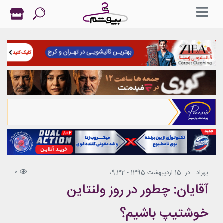
0
بهراد
در
15 اردیبهشت 1395 - 09:32
آقایان: چطور در روز ولنتاین
خوشتیپ باشیم؟