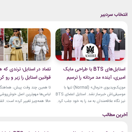
استایل‌های BTS با طراحی مایک
تضاد در استایل؛ ترندی که ه
امیری، آینده مد مردانه را ترسیم
قوانین استایل را زیر و رو کر
کردند
موزیک‌ویدیوی «نرمال» (Normal) تنها با
تا همین چند وقت پیش، هماهنگی
موسیقی‌اش خبرساز نشد. استایل اعضای BTS
لباس‌ها مهم‌ترین اصل خوش‌پوشی ب
نیز نگاه علاقه‌مندان به مد را به خود جلب کرد.
حالا همه‌چیز تغییر کرده است. انق
بخشی از لباس‌های این ویدیو از برند «امیری»
استایل، ترندی است که از استریت‌
(Amiri)، متعلق به طراح آمریکاییِ ایرانی‌تبار،
هفته مد کپنهاگ آغاز شده و بسیاری
مایک امیری، انتخاب شده بود. جسارت در
رسانه‌های معتبر مد از آن به‌عنوان 
استایل‌های امیری BTS همان ویژگی مشترکی
مهم‌ترین نوآوری‌های دنیای فشن یا