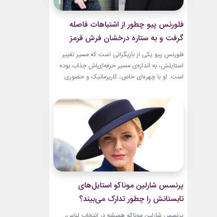
فلورنس پیو چطور از اشتباهات فاصله
گرفت و به ستاره درخشان فرش قرمز
تبدیل شد؟
فلورنس پیو یکی از بازیگرانی است که مسیر تغییر
استایلش، به اندازه‌ی مسیر حرفه‌ای‌اش جذاب بوده
است. او با چهره‌ای خاص، کاریزماتیک و حضوری
متفاوت، خیلی زود در دنیای سینما دیده شد؛ اما در
سال‌های ابتدایی فعالیتش هنوز زبان شخصی خود را
در مد پیدا نکرده بود.لینک پیشنهادیگیاهان
آپارتمانیجدیدترین کالکشن 2026 دستبند نقره
پاندوراخرید اکسسوری...
پرنسس شارلین موناکو استایل‌های
تابستانش را چطور تدارک می‌بیند؟
پرنسس شارلین موناکو همیشه در انتخاب لباس،