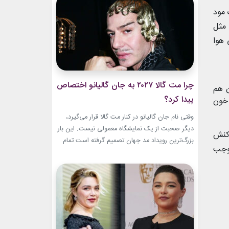
این حال، این بازگشت شباهت چندانی به ابروهای
 مود
بسیار نازک دهه ۱۹۹۰ و اوایل دهه...
 مثل
 هوا
چرا مت گالا ۲۰۲۷ به جان گالیانو اختصاص
 هم
پیدا کرد؟
خون
وقتی نام جان گالیانو در کنار مت گالا قرار می‌گیرد،
دیگر صحبت از یک نمایشگاه معمولی نیست. این بار
اکنش
بزرگ‌ترین رویداد مد جهان تصمیم گرفته است تمام
موجب
مسیر حرفه‌ای یکی از تأثیرگذارترین و جنجالی‌ترین
طراحان تاریخ را به تصویر بکشد. نمایشگاه John
Galliano: Horizons که با عنوان «افق‌های جان
گالیانو» شناخته می‌شود، فقط مرور لباس‌های...