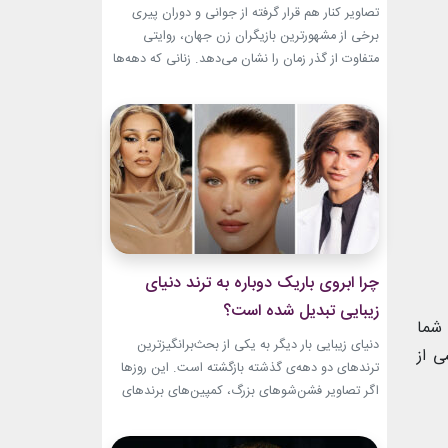
باقیست!
تصاویر کنار هم قرار گرفته از جوانی و دوران پیری
برخی از مشهورترین بازیگران زن جهان، روایتی
متفاوت از گذر زمان را نشان می‌دهد. زنانی که دهه‌ها
مقابل دوربین درخشیدند و هنوز با حضور، شخصیت
و میراث هنری خود الهام‌بخش هستند. بازیگران زن
مسن سینما ثابت کرده‌اند که جذابیت واقعی تنها به
سال‌های جوانی محدود...
چرا ابروی باریک دوباره به ترند دنیای
زیبایی تبدیل شده است؟
شما
دنیای زیبایی بار دیگر به یکی از بحث‌برانگیزترین
 از
ترندهای دو دهه‌ی گذشته بازگشته است. این روزها
اگر تصاویر فشن‌شوهای بزرگ، کمپین‌های برندهای
لوکس یا فرش قرمز اکران فیلم‌ها را دنبال کنید،
حضور ابروی باریک مدرن را به‌وضوح خواهید دید. با