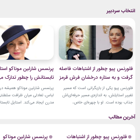
فلورنس پیو چطور از اشتباهات فاصله
پرنسس شارلین موناکو استا
گرفت و به ستاره درخشان فرش قرمز
تابستانش را چطور تدارک می
تبدیل شد؟
فلورنس پیو یکی از بازیگرانی است که مسیر
پرنسس شارلین موناکو همیشه در 
تغییر استایلش، به اندازه‌ی مسیر حرفه‌ای‌اش
لباس، تعادلی میان ظرافت سلطنت
جذاب بوده است. او با چهره‌ای خاص،
مدرن ایجاد می‌کند. استایل تابستان
کاریزماتیک و حضوری متفاوت، خیلی زود در
همین ویژگی را دارد؛ ترکیبی از رنگ
دنیای سینما دیده شد؛ اما در سال‌های ابتدایی
پارچه‌های سبک و طراحی‌هایی که 
فعالیتش هنوز زبان شخصی خود را در مد پیدا
روزهای گرم، هم راحت هستند و ه
نکرده بود.لینک پیشنهادیخرید اکسسوری و
از مراسم‌های رسمی کاخ گرفته تا
فلورنس پیو چطور از اشتباهات
پرنسس شارلین موناکو
زیورآلات نقرهگیاهان آپارتمانیجدیدترین
صمیمی‌تر، شارلین نشان داده که