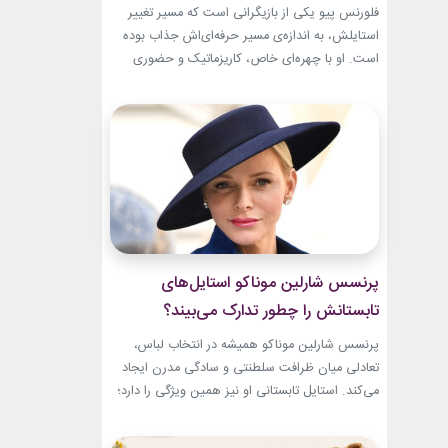
تبدیل شد؟
فلورنس پیو یکی از بازیگرانی است که مسیر تغییر
استایلش، به اندازه‌ی مسیر حرفه‌ای‌اش جذاب بوده
است. او با چهره‌ای خاص، کاریزماتیک و حضوری
متفاوت، خیلی زود در دنیای سینما دیده شد؛ اما در
سال‌های ابتدایی فعالیتش هنوز زبان شخصی خود را
در مد پیدا نکرده بود.لینک پیشنهادیخرید اکسسوری
و زیورآلات نقرهجدیدترین کالکشن 2026 دستبند...
پرنسس شارلین موناکو استایل‌های
تابستانش را چطور تدارک می‌بیند؟
پرنسس شارلین موناکو همیشه در انتخاب لباس،
تعادلی میان ظرافت سلطنتی و سادگی مدرن ایجاد
می‌کند. استایل تابستانی او نیز همین ویژگی را دارد؛
ترکیبی از رنگ‌های آرام، پارچه‌های سبک و
طراحی‌هایی که برای روزهای گرم، هم راحت هستند