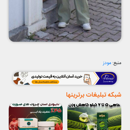
منبع:
مودز
شبکه تبلیغات برترینها