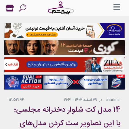
13,519
chadmin
در
29 اسفند 1402 - 19:41
14 مدل کت شلوار دخترانه مجلسی؛
با این تصاویر ست کردن مدل‌های