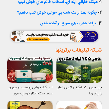
1-
عينک خلباني آينه اي، امتخاب خانم هاي خوش تيپ
2-
چگونه بعد از يک شب بي خوابي خوش تيپ باشيم؟
3-
ترفند هايي براي سريع تر آماده شدن
شبکه تبلیغات برترینها
چربیسوزی که شگفتی لاغری آسان
این گیاه دریایی پوستت رو طوری
را رقم زد!
صاف میکنه انگار 20سال جوون
شدی