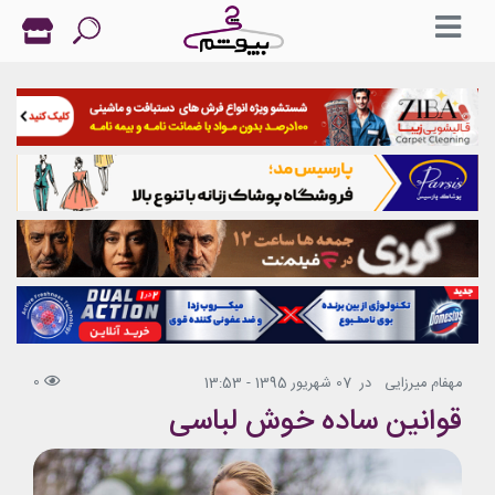
0
مهفام میرزایی
در
07 شهریور 1395 - 13:53
قوانین ساده خوش لباسی