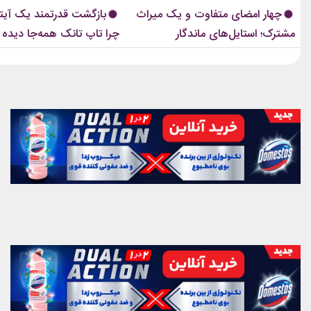
را از بین برده‌اند. لباس‌هایشان در کنسرت‌ها،
استایل‌های لوکس تبدیل شده‌اند.
چهار امضای متفاوت و یک میراث
بازگشت قدرتمند یک آیتم
موزیک‌ویدئوها و مراسم‌های مهم جهانی،...
استایل نوید محمدزاده...
مشترک؛ استایل‌های ماندگار
چرا تاپ تانک همه‌جا دیده
بلک‌پینک که تاریخ مد کی‌پاپ را
ساختند