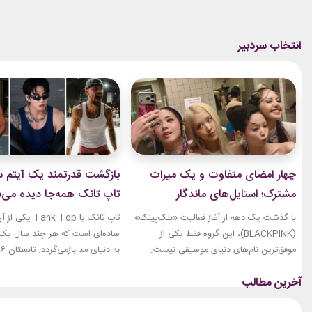
چهار امضای متفاوت و یک میراث
بازگشت قدرتمند یک آیتم سا
مشترک؛ استایل‌های ماندگار
تاپ تانک همه‌جا دیده می‌
بلک‌پینک که تاریخ مد کی‌پاپ را
با گذشت یک دهه از آغاز فعالیت «بلک‌پینک»
تاپ تانک یا ank Top
ساختند
(BLACKPINK)، این گروه فقط یکی از
ساده‌ای است که هر چند سال یک‌با
موفق‌ترین نام‌های دنیای موسیقی نیست.
جنی، جیسو، رزی و لیسا در سال‌های اخیر به
نوبت همین آیتم است. رکابی‌های 
چهره‌هایی تأثیرگذار در دنیای مد نیز تبدیل
دیگر فقط یک لباس راحتی نیستند. 
شده‌اند. آن‌ها بارها مرز میان موسیقی و فشن
بخشی از استایل شهری، کافه‌ای و