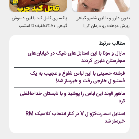
بدون دارو و با این شامپو گیاهی
پاکسازی کامل کبد با این دمنوش
ریزش موهات رو درمان کن!
گیاهی 50%تخفیف تا امشب
مطالب مرتبط
مارال و مونا با این استایل‌های شیک در خیابان‌های
مجارستان دلبری کردند
فرشته حسینی با این لباس شلوغ و عجیب به یک
فستیوال خارجی رفت و خبرساز شد!
ماهور الوند این لباس را پوشید و با تابستان خداحافظی
کرد
استایل اسمارت‌کژوال V در کنار انتخاب کلاسیک RM
خبرساز شد
استایل بازیگر ایرانی
استایل ستاره پسیانی
ستاره پسیانی