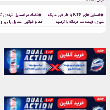
استایل‌های BTS با طراحی مایک
تضاد در استایل؛ ترندی ک
است که در تمام این اوت‌فیت‌ها دیده...
این رویکرد، قرار نیست فقط یک...
امیری، آینده مد مردانه را ترسیم
مد و قوانین استایل را زیر و 
کردند