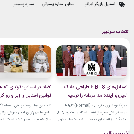
استایل‌های BTS با طراحی مایک
تضاد در استایل؛ ترندی که ه
امیری، آینده مد مردانه را ترسیم
قوانین استایل را زیر و رو کر
کردند
موزیک‌ویدیوی «نرمال» (Normal) تنها با
تا همین چند وقت پیش، هماهنگی
موسیقی‌اش خبرساز نشد. استایل اعضای BTS
لباس‌ها مهم‌ترین اصل خوش‌پوشی ب
نیز نگاه علاقه‌مندان به مد را به خود جلب کرد.
حالا همه‌چیز تغییر کرده است. انق
بخشی از لباس‌های این ویدیو از برند «امیری»
استایل، ترندی است که از استریت‌
(Amiri)، متعلق به طراح آمریکاییِ ایرانی‌تبار،
هفته مد کپنهاگ آغاز شده و بسیاری
مایک امیری، انتخاب شده بود. جسارت در
رسانه‌های معتبر مد از آن به‌عنوان 
استایل‌های امیری BTS همان ویژگی مشترکی
مهم‌ترین نوآوری‌های دنیای فشن یا