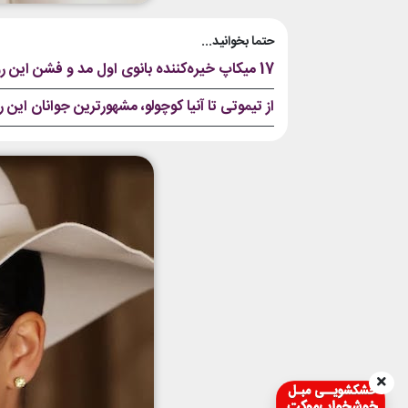
حتما بخوانید...
17 میکاپ خیره‌کننده بانوی اول مد و فشن این روزها که هر کسی را شیفته و شیدای زندایا می‌کند!
از تیموتی تا آنیا کوچولو، مشهورترین جوانان این 