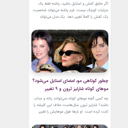
اگر عاشق کفش و استایل باشید، پاشنه فقط یک
جزئیات کوچک نیست. فرم پاشنه می‌تواند شخصیت
یک کفش را کاملاً تغییر دهد. یک مدل می‌تواند
ظریف و مجلسی باشد. مدل دیگر می‌تواند راحت،
مدرن یا حتی کاملاً ساختارشکن به نظر برسد.
شناخت انواع پاشنه کفش زنانه انتخاب را
هوشمندانه‌تر می‌کند. هر پاشنه روی فرم کفش،...
چطور کوتاهی مو، امضای استایل می‌شود؟
موهای کوتاه شارلیز ثرون و ۹ تغییر
جسورانه
چه کسی گفته موهای کوتاه نمی‌توانند زنانه و جذاب
باشند؟ شارلیز ثرون سال‌هاست خلاف این کلیشه را
ثابت کرده است. او بارها طول موهایش را تغییر
داده، اما هیچ‌وقت هویت استایلش را از دست نداده
است. از مدل‌های بسیار کوتاه تا فرم‌های ساختاریافته،