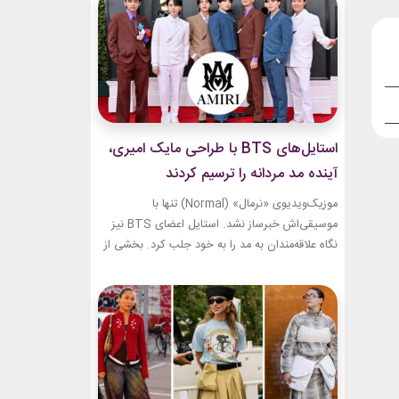
هر تغییر برای او به یک اتفاق فشن تبدیل شده
است.لینک پیشنهادیخرید...
استایل‌های BTS با طراحی مایک امیری،
آینده مد مردانه را ترسیم کردند
موزیک‌ویدیوی «نرمال» (Normal) تنها با
موسیقی‌اش خبرساز نشد. استایل اعضای BTS نیز
نگاه علاقه‌مندان به مد را به خود جلب کرد. بخشی از
لباس‌های این ویدیو از برند «امیری» (Amiri)، متعلق
به طراح آمریکاییِ ایرانی‌تبار، مایک امیری، انتخاب
شده بود. جسارت در استایل‌های امیری BTS همان
ویژگی مشترکی است که در تمام این اوت‌فیت‌ها
دیده...