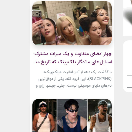
توجه‌ها را به خط شانه‌ها برده بود. مگان ظاهر خود را
با اکسسوری‌های طلایی کامل کرد. ترکیب مشکی و
طلایی، نتیجه‌ای لوکس...
چهار امضای متفاوت و یک میراث مشترک؛
استایل‌های ماندگار بلک‌پینک که تاریخ مد
کی‌پاپ را ساختند
با گذشت یک دهه از آغاز فعالیت «بلک‌پینک»
(BLACKPINK)، این گروه فقط یکی از موفق‌ترین
نام‌های دنیای موسیقی نیست. جنی، جیسو، رزی و
لیسا در سال‌های اخیر به چهره‌هایی تأثیرگذار در
دنیای مد نیز تبدیل شده‌اند. آن‌ها بارها مرز میان
موسیقی و فشن را از بین برده‌اند. لباس‌هایشان در
کنسرت‌ها، موزیک‌ویدئوها و مراسم‌های مهم
جهانی،...