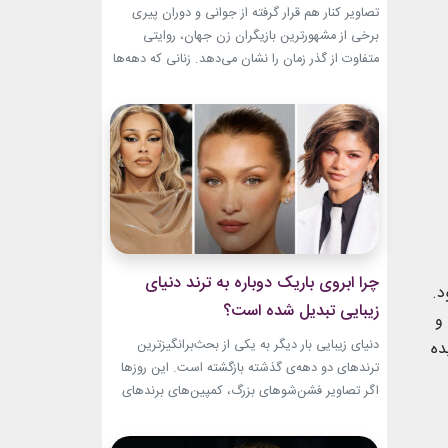
باقیست!
تصاویر کنار هم قرار گرفته از جوانی و دوران پیری
برخی از مشهورترین بازیگران زن جهان، روایتی
متفاوت از گذر زمان را نشان می‌دهد. زنانی که دهه‌ها
مقابل دوربین درخشیدند و هنوز با حضور، شخصیت
و میراث هنری خود الهام‌بخش هستند. بازیگران زن
مسن سینما ثابت کرده‌اند که جذابیت واقعی تنها به
سال‌های جوانی محدود...
چرا ابروی باریک دوباره به ترند دنیای
د.
زیبایی تبدیل شده است؟
و
دنیای زیبایی بار دیگر به یکی از بحث‌برانگیزترین
دیده
ترندهای دو دهه‌ی گذشته بازگشته است. این روزها
اگر تصاویر فشن‌شوهای بزرگ، کمپین‌های برندهای
لوکس یا فرش قرمز اکران فیلم‌ها را دنبال کنید،
حضور ابروی باریک مدرن را به‌وضوح خواهید دید. با