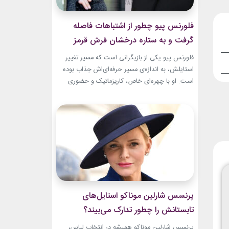
فلورنس پیو چطور از اشتباهات فاصله
گرفت و به ستاره درخشان فرش قرمز
تبدیل شد؟
فلورنس پیو یکی از بازیگرانی است که مسیر تغییر
استایلش، به اندازه‌ی مسیر حرفه‌ای‌اش جذاب بوده
است. او با چهره‌ای خاص، کاریزماتیک و حضوری
متفاوت، خیلی زود در دنیای سینما دیده شد؛ اما در
سال‌های ابتدایی فعالیتش هنوز زبان شخصی خود را
در مد پیدا نکرده بود.لینک پیشنهادیگیاهان
آپارتمانیخرید اکسسوری و زیورآلات نقرهجدیدترین
کالکشن 2026...
پرنسس شارلین موناکو استایل‌های
تابستانش را چطور تدارک می‌بیند؟
پرنسس شارلین موناکو همیشه در انتخاب لباس،