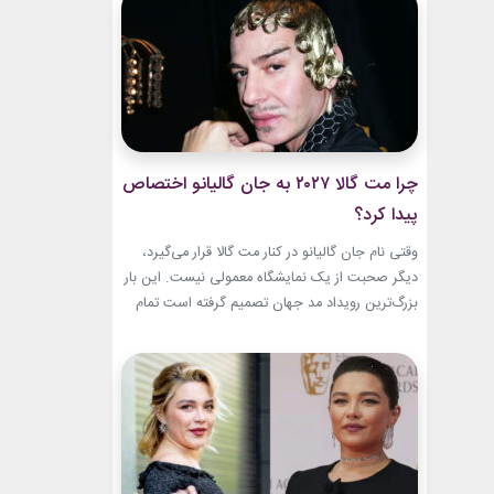
این حال، این بازگشت شباهت چندانی به ابروهای
بسیار نازک دهه ۱۹۹۰ و اوایل دهه...
چرا مت گالا ۲۰۲۷ به جان گالیانو اختصاص
پیدا کرد؟
وقتی نام جان گالیانو در کنار مت گالا قرار می‌گیرد،
دیگر صحبت از یک نمایشگاه معمولی نیست. این بار
بزرگ‌ترین رویداد مد جهان تصمیم گرفته است تمام
مسیر حرفه‌ای یکی از تأثیرگذارترین و جنجالی‌ترین
طراحان تاریخ را به تصویر بکشد. نمایشگاه John
Galliano: Horizons که با عنوان «افق‌های جان
گالیانو» شناخته می‌شود، فقط مرور لباس‌های...