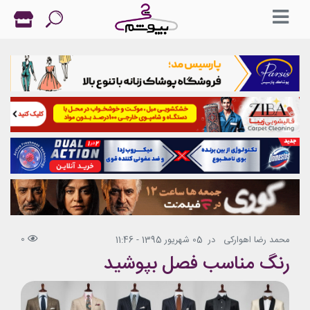
0
محمد رضا اهوارکی
در
05 شهریور 1395 - 11:46
رنگ مناسب فصل بپوشید