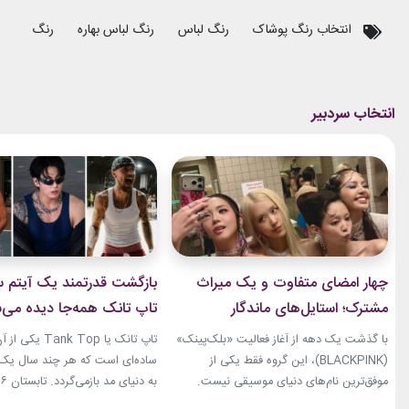
انتخاب رنگ پوشاک
رنگ لباس
رنگ لباس بهاره
رنگ لباس پ
چهار امضای متفاوت و یک میراث
بازگشت قدرتمند یک آیتم سا
مشترک؛ استایل‌های ماندگار
تاپ تانک همه‌جا دیده می‌
بلک‌پینک که تاریخ مد کی‌پاپ را
با گذشت یک دهه از آغاز فعالیت «بلک‌پینک»
تاپ تانک یا ank Top
ساختند
(BLACKPINK)، این گروه فقط یکی از
ساده‌ای است که هر چند سال یک‌با
موفق‌ترین نام‌های دنیای موسیقی نیست.
جنی، جیسو، رزی و لیسا در سال‌های اخیر به
نوبت همین آیتم است. رکابی‌های 