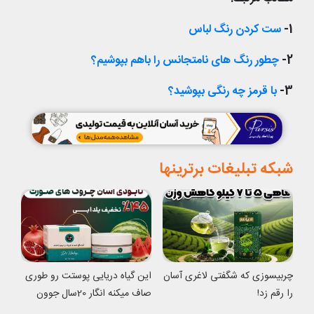
1-
ست کردن رنگ لباس
2-
چطور رنگ های نامتجانس را باهم بپوشیم؟
3-
با قرمز چه رنگی بپوشید؟
شبکه تبلیغات برترینها
چربیسوزی که شگفتی لاغری آسان
این گیاه دریایی پوستت رو طوری
را رقم زد!
صاف میکنه انگار 20سال جوون
شدی