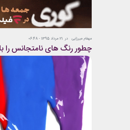
مهفام میرزایی
در
21 مرداد 1395 - 06:48
چطور رنگ های نامتجانس را با