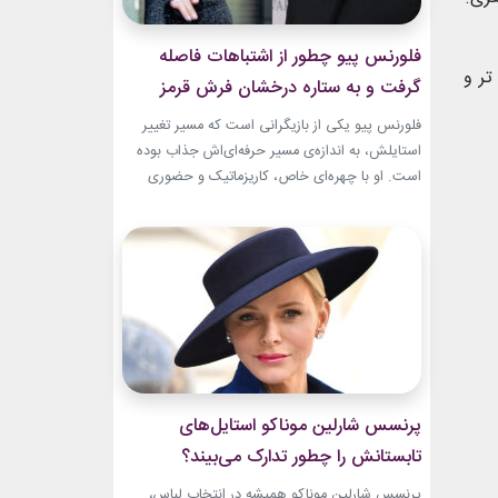
فلورنس پیو چطور از اشتباهات فاصله
تر و
گرفت و به ستاره درخشان فرش قرمز
تبدیل شد؟
فلورنس پیو یکی از بازیگرانی است که مسیر تغییر
استایلش، به اندازه‌ی مسیر حرفه‌ای‌اش جذاب بوده
است. او با چهره‌ای خاص، کاریزماتیک و حضوری
متفاوت، خیلی زود در دنیای سینما دیده شد؛ اما در
سال‌های ابتدایی فعالیتش هنوز زبان شخصی خود را
در مد پیدا نکرده بود.لینک پیشنهادیگیاهان
آپارتمانیجدیدترین کالکشن 2026 دستبند نقره
پاندوراخرید اکسسوری...
پرنسس شارلین موناکو استایل‌های
تابستانش را چطور تدارک می‌بیند؟
پرنسس شارلین موناکو همیشه در انتخاب لباس،