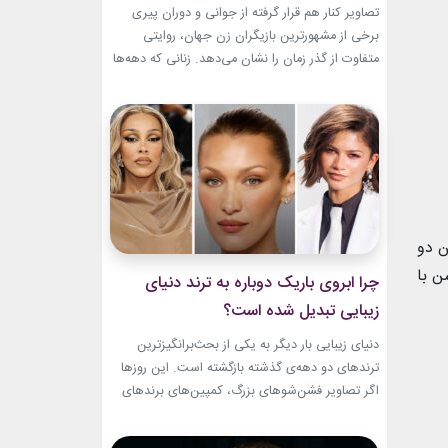
باقیست!
تصاویر کنار هم قرار گرفته از جوانی و دوران پیری
برخی از مشهورترین بازیگران زن جهان، روایتی
متفاوت از گذر زمان را نشان می‌دهد. زنانی که دهه‌ها
مقابل دوربین درخشیدند و هنوز با حضور، شخصیت
و میراث هنری خود الهام‌بخش هستند. بازیگران زن
مسن سینما ثابت کرده‌اند که جذابیت واقعی تنها به
سال‌های جوانی محدود...
ن دو
ن با
چرا ابروی باریک دوباره به ترند دنیای
زیبایی تبدیل شده است؟
دنیای زیبایی بار دیگر به یکی از بحث‌برانگیزترین
ترندهای دو دهه‌ی گذشته بازگشته است. این روزها
اگر تصاویر فشن‌شوهای بزرگ، کمپین‌های برندهای
لوکس یا فرش قرمز اکران فیلم‌ها را دنبال کنید،
حضور ابروی باریک مدرن را به‌وضوح خواهید دید. با