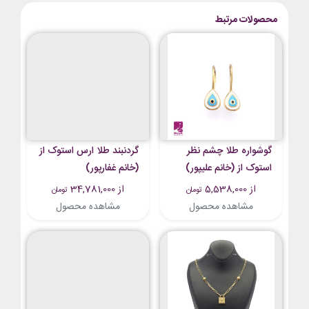
محصولات مرتبط
گوشواره طلا چشم نظر
گردنبند طلا ارس استوک از
استوک از (خانم علیپور)
(خانم غفارپور)
از 5,538,000
از 34,781,000
تومان
تومان
مشاهده محصول
مشاهده محصول