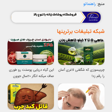
منبع:
راهنماتو
شبکه تبلیغات برترینها
چربیسوزی که شگفتی لاغری آسان
این گیاه دریایی پوستت رو طوری
را رقم زد!
صاف میکنه انگار 20سال جوون
شدی