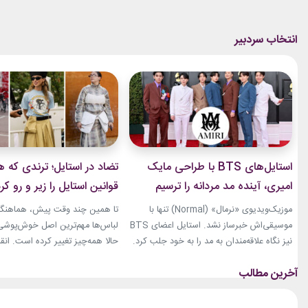
استایل‌های BTS با طراحی مایک
تضاد در استایل؛ ترندی که ه
امیری، آینده مد مردانه را ترسیم
قوانین استایل را زیر و رو کر
کردند
موزیک‌ویدیوی «نرمال» (Normal) تنها با
تا همین چند وقت پیش، هماهنگی
موسیقی‌اش خبرساز نشد. استایل اعضای BTS
لباس‌ها مهم‌ترین اصل خوش‌پوشی ب
نیز نگاه علاقه‌مندان به مد را به خود جلب کرد.
حالا همه‌چیز تغییر کرده است. انق
بخشی از لباس‌های این ویدیو از برند «امیری»
استایل، ترندی است که از استریت‌
(Amiri)، متعلق به طراح آمریکاییِ ایرانی‌تبار،
هفته مد کپنهاگ آغاز شده و بسیاری
مایک امیری، انتخاب شده بود. جسارت در
رسانه‌های معتبر مد از آن به‌عنوان 
استایل‌های امیری BTS همان ویژگی مشترکی
مهم‌ترین نوآوری‌های دنیای فشن یا