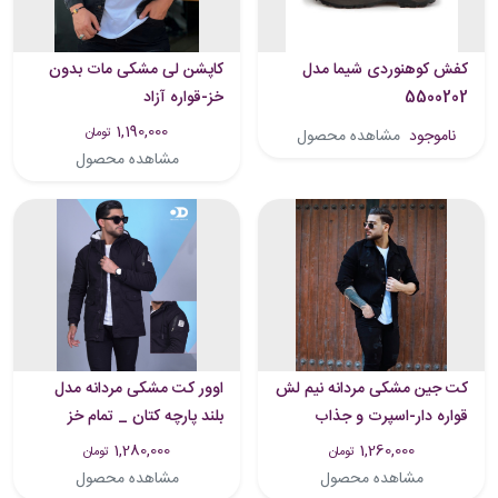
کفش کوهنوردی شیما مدل
کاپشن لی مشکی مات بدون
5500202
خز-قواره آزاد
1,190,000
تومان
ناموجود
مشاهده محصول
مشاهده محصول
کت جین مشکی مردانه نیم لش
اوور کت مشکی مردانه مدل
قواره دار-اسپرت و جذاب
بلند پارچه کتان _ تمام خز
فوق‌العاده شیک و با کیفیت
1,280,000
1,260,000
تومان
تومان
مشاهده محصول
مشاهده محصول