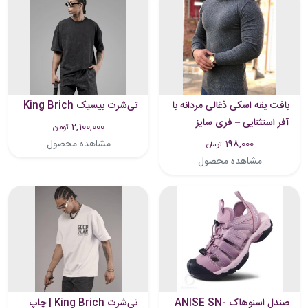
بافت یقه اسکی ذغالی مردانه با
تی‌شرت بیسیک King Brich
آفر استثنایی – فری سایز
2,100,000
تومان
198,000
مشاهده محصول
تومان
مشاهده محصول
صندل اسنوهاک ANISE SN-
تی‌شرت King Brich | چاپ