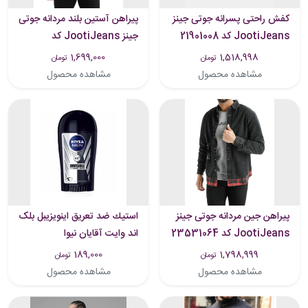
کفش راحتی پسرانه جوتی جینز
پیراهن آستین بلند مردانه جوتی
JootiJeans کد 21901008
جینز JootiJeans کد
23531038
1,699,000
1,518,998
تومان
تومان
مشاهده محصول
مشاهده محصول
پیراهن جین مردانه جوتی جینز
استيك ضد تعریق اينويزيبل بلک
JootiJeans کد 23531064
اند وايت آقایان نیوا
189,000
1,798,999
تومان
تومان
مشاهده محصول
مشاهده محصول