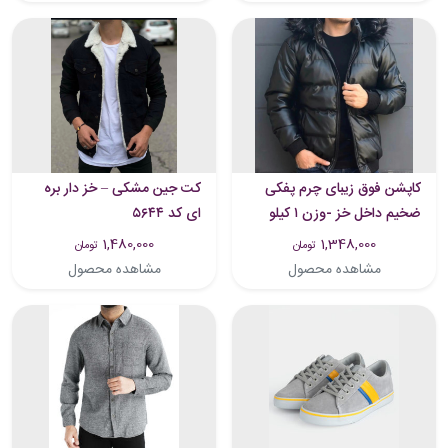
کاپشن فوق زیبای چرم پفکی
کت جین مشکی – خز دار بره
ضخیم داخل خز -وزن ۱ کیلو
ای کد ۵۶۴۴
1,480,000
1,348,000
تومان
تومان
مشاهده محصول
مشاهده محصول