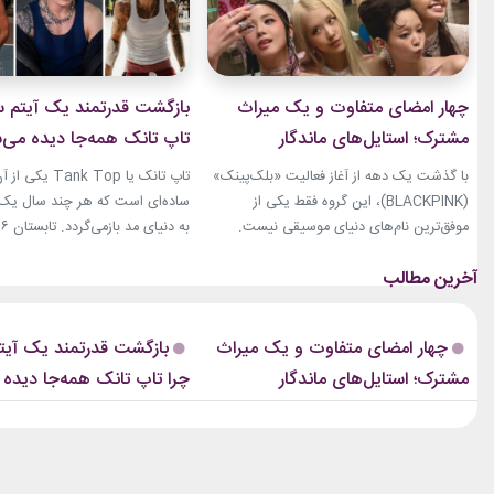
چهار امضای متفاوت و یک میراث
بازگشت قدرتمند یک آیتم سا
مشترک؛ استایل‌های ماندگار
تاپ تانک همه‌جا دیده می‌
بلک‌پینک که تاریخ مد کی‌پاپ را
با گذشت یک دهه از آغاز فعالیت «بلک‌پینک»
تاپ تانک یا ank Top
ساختند
(BLACKPINK)، این گروه فقط یکی از
ساده‌ای است که هر چند سال یک‌با
موفق‌ترین نام‌های دنیای موسیقی نیست.
جنی، جیسو، رزی و لیسا در سال‌های اخیر به
نوبت همین آیتم است. رکابی‌های 
چهره‌هایی تأثیرگذار در دنیای مد نیز تبدیل
دیگر فقط یک لباس راحتی نیستند. 
شده‌اند. آن‌ها بارها مرز میان موسیقی و فشن
بخشی از استایل شهری، کافه‌ای و
را از بین برده‌اند. لباس‌هایشان در کنسرت‌ها،
استایل‌های لوکس تبدیل شده‌اند.
چهار امضای متفاوت و یک میراث
بازگشت قدرتمند یک آیتم
موزیک‌ویدئوها و مراسم‌های مهم جهانی،...
استایل نوید محمدزاده...
مشترک؛ استایل‌های ماندگار
چرا تاپ تانک همه‌جا دیده
بلک‌پینک که تاریخ مد کی‌پاپ را
ساختند