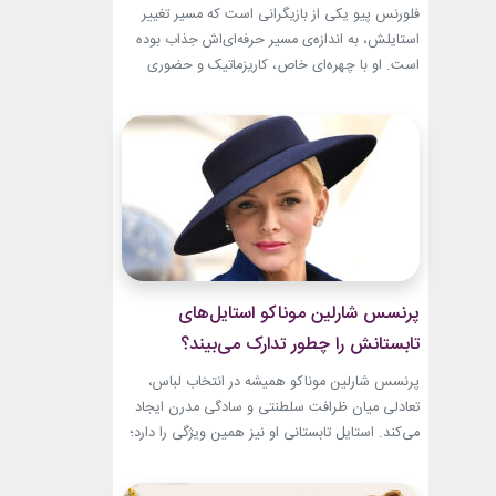
تبدیل شد؟
فلورنس پیو یکی از بازیگرانی است که مسیر تغییر
استایلش، به اندازه‌ی مسیر حرفه‌ای‌اش جذاب بوده
است. او با چهره‌ای خاص، کاریزماتیک و حضوری
متفاوت، خیلی زود در دنیای سینما دیده شد؛ اما در
سال‌های ابتدایی فعالیتش هنوز زبان شخصی خود را
در مد پیدا نکرده بود.لینک پیشنهادیگیاهان
آپارتمانیخرید اکسسوری و زیورآلات نقرهجدیدترین
کالکشن 2026...
پرنسس شارلین موناکو استایل‌های
تابستانش را چطور تدارک می‌بیند؟
پرنسس شارلین موناکو همیشه در انتخاب لباس،
تعادلی میان ظرافت سلطنتی و سادگی مدرن ایجاد
می‌کند. استایل تابستانی او نیز همین ویژگی را دارد؛
ترکیبی از رنگ‌های آرام، پارچه‌های سبک و
طراحی‌هایی که برای روزهای گرم، هم راحت هستند