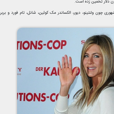
وری چون ولنتینو، دیور، الکساندر مک کوئین، شانل، تام فورد و بربر