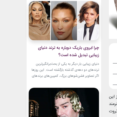
و میراث هنری خود الهام‌بخش هستند. بازیگران زن
مسن سینما ثابت کرده‌اند که جذابیت واقعی تنها به
سال‌های جوانی محدود...
چرا ابروی باریک دوباره به ترند دنیای
زیبایی تبدیل شده است؟
دنیای زیبایی بار دیگر به یکی از بحث‌برانگیزترین
ترندهای دو دهه‌ی گذشته بازگشته است. این روزها
اگر تصاویر فشن‌شوهای بزرگ، کمپین‌های برندهای
لوکس یا فرش قرمز اکران فیلم‌ها را دنبال کنید،
حضور ابروی باریک مدرن را به‌وضوح خواهید دید. با
این حال، این بازگشت شباهت چندانی به ابروهای
ت نیز این
بسیار نازک دهه ۱۹۹۰ و اوایل دهه...
رمند
ثروت