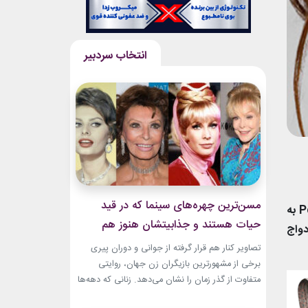
مسن‌ترین چهره‌های سینما که در قید
جنیفر انیستون بازیگر مشهور آمریکایی که شهرت خود را از طریق سریال Friends بدست آورد، امسال توسط مجله People به
حیات هستند و جذابیتشان هنوز هم
که ازدواج
باقیست!
تصاویر کنار هم قرار گرفته از جوانی و دوران پیری
برخی از مشهورترین بازیگران زن جهان، روایتی
متفاوت از گذر زمان را نشان می‌دهد. زنانی که دهه‌ها
مقابل دوربین درخشیدند و هنوز با حضور، شخصیت