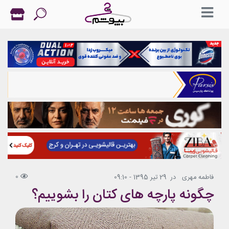
0
فاطمه مهری
در
29 تیر 1395 - 09:10
چگونه پارچه های کتان را بشوییم؟