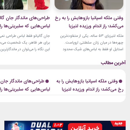
وقتی ملکه اسپانیا بازوهایش را به رخ
طراحی‌های ماندگار جان گالی
می‌کشد؛ راز اندام ورزیده لتیزیا
لباس‌هایی که سلبریتی‌ها را 
چیست؟
مد بردند
ملکه لتیزیای ۵۳ ساله، یکی از متفاوت‌ترین
جان گالیانو فقط لباس طراحی نمی‌ک
چهره‌ها در میان زنان سلطنتی اروپاست.
برای هر ظاهر، یک شخصیت می‌ساز
استایل او فقط به لباس‌های شیک محدود
این نگاه را می‌توان در ماندگارتر
نمی‌شود. فرم بدنی ورزشی او نیز بارها مورد
سلبریتی‌ها روی فرش قرمز دید. از «
توجه قرار گرفته است. بازوهای عضلانی و
«مزون مارژیلا»، لباس‌های او هم
شانه‌های قدرتمند او، به‌خصوص هنگام
نمایشی، کمی عجیب و کاملاً غیرقا
پوشیدن لباس‌های بدون آستین، به یکی از
بوده‌اند. همین ویژگی باعث شده 
وقتی ملکه اسپانیا بازوهایش را به
طراحی‌های ماندگار جان گا
ویژگی‌های ظاهری‌اش تبدیل شده‌اند.
بسیاری از طراحی‌های او، مدت‌ها 
رخ می‌کشد؛ راز اندام ورزیده لتیزیا
لباس‌هایی که سلبریتی‌ها را 
رسانه‌های مد نیز سال‌هاست...
مراسم...
چیست؟
مد بردند