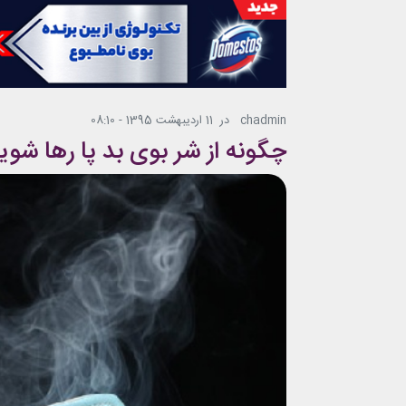
chadmin
در
11 اردیبهشت 1395 - 08:10
چگونه از شر بوی بد پا رها شوی