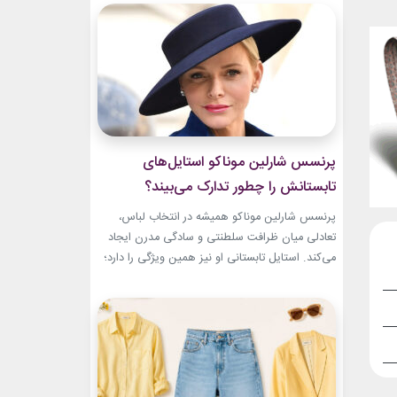
سال‌های ابتدایی فعالیتش هنوز زبان شخصی خود را
در مد پیدا نکرده بود.لینک پیشنهادیگیاهان
آپارتمانیجدیدترین کالکشن 2026 دستبند نقره
پاندوراخرید اکسسوری...
پرنسس شارلین موناکو استایل‌های
تابستانش را چطور تدارک می‌بیند؟
پرنسس شارلین موناکو همیشه در انتخاب لباس،
تعادلی میان ظرافت سلطنتی و سادگی مدرن ایجاد
می‌کند. استایل تابستانی او نیز همین ویژگی را دارد؛
ترکیبی از رنگ‌های آرام، پارچه‌های سبک و
طراحی‌هایی که برای روزهای گرم، هم راحت هستند
و هم باشکوه. از مراسم‌های رسمی کاخ گرفته تا
حضورهای صمیمی‌تر، شارلین نشان داده که
پیراهن‌های...