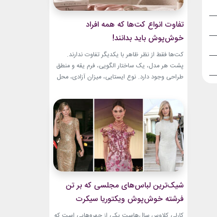
تفاوت انواع کت‌ها که همه افراد
خوش‌پوش باید بدانند!
کت‌ها فقط از نظر ظاهر با یکدیگر تفاوت ندارند.
پشت هر مدل، یک ساختار الگویی، فرم یقه و منطق
طراحی وجود دارد. نوع ایستایی، میزان آزادی، محل
قرارگیری دکمه‌ها و حتی جنس پارچه، شخصیت هر
کت را مشخص می‌کند. یک بلیزر حس رسمی و
شهری دارد، اما یک کت رپ یا اورسایز می‌تواند آزادی
و...
شیک‌ترین لباس‌های مجلسی که بر تن
فرشته خوش‌پوش ویکتوریا سیکرت
دیده‌ایم!
کارلی کلاوس سال‌هاست یکی از چهره‌هایی است که