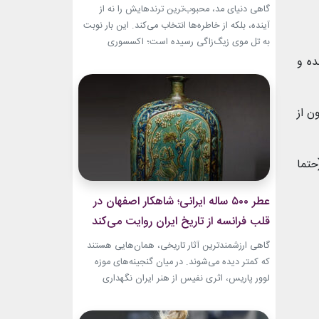
گاهی دنیای مد، محبوب‌ترین ترندهایش را نه از
آینده، بلکه از خاطره‌ها انتخاب می‌کند. این بار نوبت
به تل موی زیگ‌زاگی رسیده است؛ اکسسوری‌
ساده‌ای که بسیاری آن را از اواخر دهه ۹۰ میلادی و
ده و
اوایل دهه ۲۰۰۰ به یاد دارند و حالا با ظاهری آشنا اما
جایگاهی تازه، دوباره به مرکز توجه برگشته است....
ن از
تما
عطر ۵۰۰ ساله ایرانی؛ شاهکار اصفهان در
قلب فرانسه از تاریخ ایران روایت می‌کند
گاهی ارزشمندترین آثار تاریخی، همان‌هایی هستند
که کمتر دیده می‌شوند. در میان گنجینه‌های موزه
لوور پاریس، اثری نفیس از هنر ایران نگهداری
می‌شود که نه فقط یک بطری عطر، بلکه روایتی از
ذوق، زیبایی و مهارت هنرمندان عصر صفوی است.