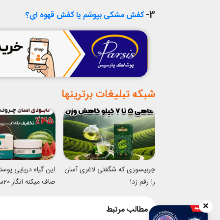
3-
کفش مشکی بپوشم یا کفش قهوه ای؟
شبکه تبلیغات برترینها
چربیسوزی که شگفتی لاغری آسان
این گیاه دریایی پوس
را رقم زد!
صاف 
شدی
مطالب مرتبط